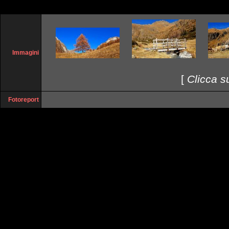
Immagini
[
Clicca su
Fotoreport