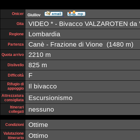
Onicer
Giulilov
VIDEO * - Bivacco VALZAROTEN da 
Gita
Lombardia
Regione
Canè - Frazione di Vione (1480 m)
Partenza
2210 m
Quota arrivo
825 m
Dislivello
F
Difficoltà
Rifugio di
Il bivacco
appoggio
Attrezzatura
Escursionismo
consigliata
Itinerari
nessuno
collegati
Ottime
Condizioni
Valutazione
Ottimo
itinerario