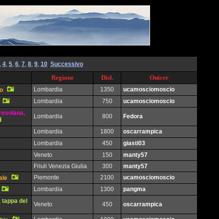
,
4
,
5
,
6
,
7
,
8
,
9
,
10
Successivo
Regione
Disl.
Onicer
Lombardia
1350
ucamosciomoscio
io
Lombardia
750
ucamosciomoscio
resolana,
Lombardia
800
Fedora
Lombardia
1800
oscarrampica
Lombardia
450
giasti03
Veneto
150
manty57
Friuli Venezia Giulia
300
manty57
Piemonte
2100
ucamosciomoscio
ale
Lombardia
1300
pangma
a tappa del
Veneto
450
oscarrampica