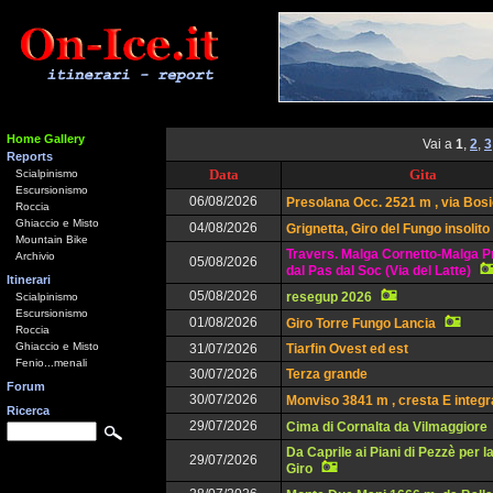
Home Gallery
Vai a
1
,
2
,
3
Reports
Data
Gita
Scialpinismo
Escursionismo
06/08/2026
Presolana Occ. 2521 m , via Bos
Roccia
Ghiaccio e Misto
04/08/2026
Grignetta, Giro del Fungo insolito
Mountain Bike
Travers. Malga Cornetto-Malga P
Archivio
05/08/2026
dal Pas dal Soc (Via del Latte)
Itinerari
05/08/2026
resegup 2026
Scialpinismo
Escursionismo
01/08/2026
Giro Torre Fungo Lancia
Roccia
Ghiaccio e Misto
31/07/2026
Tiarfin Ovest ed est
Fenio...menali
30/07/2026
Terza grande
Forum
30/07/2026
Monviso 3841 m , cresta E integr
Ricerca
29/07/2026
Cima di Cornalta da Vilmaggiore
Da Caprile ai Piani di Pezzè per l
29/07/2026
Giro