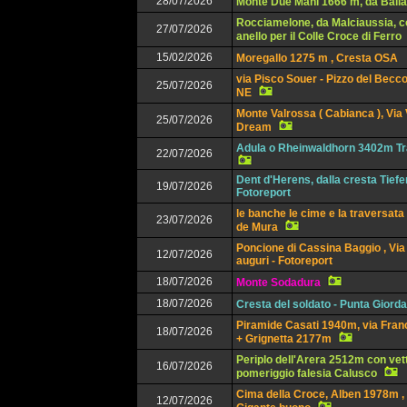
28/07/2026
Monte Due Mani 1666 m, da Balla
Rocciamelone, da Malciaussia, c
27/07/2026
anello per il Colle Croce di Ferro
15/02/2026
Moregallo 1275 m , Cresta OSA
via Pisco Souer - Pizzo del Becco
25/07/2026
NE
Monte Valrossa ( Cabianca ), Via
25/07/2026
Dream
Adula o Rheinwaldhorn 3402m Tr
22/07/2026
Dent d'Herens, dalla cresta Tief
19/07/2026
Fotoreport
le banche le cime e la traversata
23/07/2026
de Mura
Poncione di Cassina Baggio , Via 
12/07/2026
auguri - Fotoreport
18/07/2026
Monte Sodadura
18/07/2026
Cresta del soldato - Punta Giorda
Piramide Casati 1940m, via Franc
18/07/2026
+ Grignetta 2177m
Periplo dell'Arera 2512m con vet
16/07/2026
pomeriggio falesia Calusco
Cima della Croce, Alben 1978m , 
12/07/2026