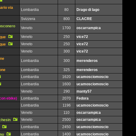
ario via
Lombardia
80
Drago di lago
Svizzera
800
CLACRE
Bosconero
Veneto
1700
oscarrampica
Veneto
250
vice72
oque
Veneto
250
vice72
oque
Veneto
300
vice72
one
Lombardia
300
merenderos
mone
Lombardia
325
merenderos
Lombardia
1620
ucamosciomoscio
Lombardia
1600
ucamosciomoscio
Veneto
290
manty57
con ebike)
Lombardia
2070
Fedora
Lombardia
1196
ucamosciomoscio
Veneto
110
oscarrampica
Veneto
2500
oscarrampica
chesin
Lombardia
2450
ucamosciomoscio
Lombardia
1400
ucamosciomoscio
ino