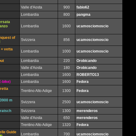
Valle d'Aosta
900
fabio62
Lombardia
800
pangma
ersata
Canzo
Lombardia
1600
ucamosciomoscio
nquest of
Svizzera
856
ucamosciomoscio
 + vetta
Lombardia
1000
ucamosciomoscio
out
Lombardia
220
Orobicando
Valle d'Aosta
180
Orobicando
Lombardia
1600
ROBERTO13
-bike)
Lombardia
1600
Fedora
retta
Trentino Alto Adige
1300
Fedora
ù 3900 m
Svizzera
2500
ucamosciomoscio
eratsch
Svizzera
1300
merenderos
Valle d'Aosta
650
merenderos
Trentino Alto Adige
1320
Fedora
elle Guide
Lombardia
700
ucamosciomoscio