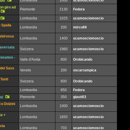
Lombardia
1000
ucamosciomoscio
bio
on giro ad
Piemonte
2130
Fedora
Lombardia
1025
ucamosciomoscio
 Spalla
Lombardia
200
mirco89
 Valrossa
Lombardia
1400
ucamosciomoscio
aversata
Svizzera
1960
ucamosciomoscio
enmatten -
Valle d'Aosta
600
Orobicando
 del Sass
Veneto
200
oscarrampica
Tanti
Svizzera
600
Orobicando
Lombardia
850
Fedora
Piemonte
350
giasti03
ni
o Dolzini
Lombardia
1000
ucamosciomoscio
ta +
Lombardia
1850
ucamosciomoscio
via
Lombardia
703
ucamosciomoscio