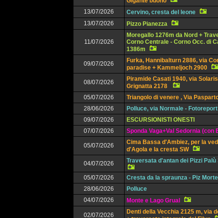
Gigante buono
13/07/2026
Cervino, cresta del leone
13/07/2026
Pizzo Pianezza
Moregallo 1276m da Nord + Trav
11/07/2026
Corno Centrale - Corno Occ. di 
1386m
Furka, Hannibalturn 2886, via Co
09/07/2026
paradise + Kammeljoch 2900
Piramide Casati 1940, via Solaris
08/07/2026
Grignatta 2178
05/07/2026
Triangolo di venere , Via Paspart
28/06/2026
Polluce, via Normale - Fotoreport
09/07/2026
ESCURSIONISTI ONESTI
07/07/2026
Sponda Vaga+Val Sedornia (con E
Cima Bassa d'Ambiez, per la ved
05/07/2026
d'Agola e la cresta SW
Traversata d'antan dei Pizzi Pal
04/07/2026
05/07/2026
Cresta da la spraunza - Piz Mort
28/06/2026
Polluce
04/07/2026
Monte e Lago Grual
Denti della Vecchia 2125 m, via d
02/07/2026