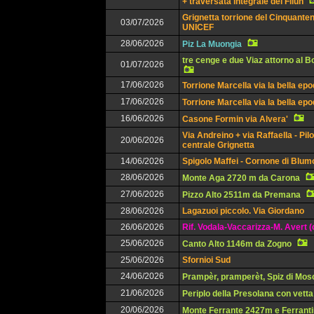
+ traversata integrale del Filun
Grignetta torrione del Cinquanten
03/07/2026
UNICEF
28/06/2026
Piz La Muongia
tre cenge e due Viaz attorno al 
01/07/2026
17/06/2026
Torrione Marcella via la bella ep
17/06/2026
Torrione Marcella via la bella ep
16/06/2026
Casone Formin via Alvera'
Via Andreino + via Raffaella - Pil
20/06/2026
centrale Grignetta
14/06/2026
Spigolo Maffei - Cornone di Blu
28/06/2026
Monte Aga 2720 m da Carona
27/06/2026
Pizzo Alto 2511m da Premana
28/06/2026
Lagazuoi piccolo. Via Giordano
26/06/2026
Rif. Vodala-Vaccarizza-M. Avert (
25/06/2026
Canto Alto 1146m da Zogno
25/06/2026
Sfornioi Sud
24/06/2026
Prampèr, pramperèt, Spiz di Mos
21/06/2026
Periplo della Presolana con vetta
20/06/2026
Monte Ferrante 2427m e Ferrant