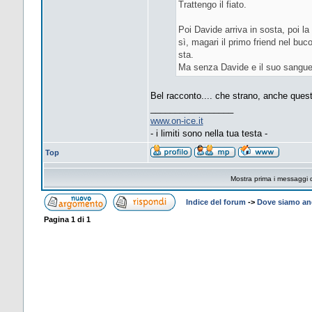
Trattengo il fiato.
Poi Davide arriva in sosta, poi 
sì, magari il primo friend nel buc
sta.
Ma senza Davide e il suo sangue
Bel racconto.... che strano, anche ques
_________________
www.on-ice.it
- i limiti sono nella tua testa -
Top
Mostra prima i messaggi 
Indice del forum
->
Dove siamo and
Pagina
1
di
1