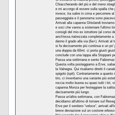
Chiaccherando del più e del meno sbaglio
e mi accorgo di essere sulla spalla che 
invece, tra salire in cima e percorrere a
passeggiata e il panorama sono piacevol
Arrivati alla capanna Ghislandi troviamo
e soci che vanno a sistemare l'ultimo tiro
consigli del mio ex istruttore (al corso 
anch'essa riatrezzata completamente a sp
danno il grado alla via (6a+). Arrivati al 
si fa decisamente più continua e un po' p
una doppia da 60mt. ci porta giusti giust
conclude con una tappa alla Stoppani p
Passa una settimana e sento Fabiomaz, g
Questa volta posteggiamo a Erve, saliam
la Valnegra. Qui risaliamo diretti il cana
spigolo (spit). Contrariamente a quanto r
tiro, ci inventiamo una variante più este
roccia molto buona su quasi tutti i tiri,
capanna Monza per festeggiare la salita.
decisamente più lungo.
Passa un'altra settimana, con Fabiomaz a
decidiamo all'ultimo di tornare sul Rese
Erve per il senitero “veloce”, arrivati a
breve deviazione sul un costone erboso p