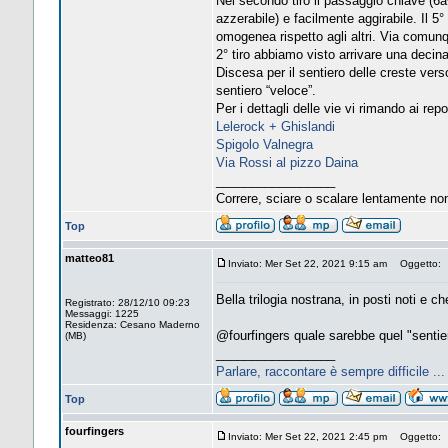
Nel secondo tiro il passaggio chiave (6
azzerabile) e facilmente aggirabile. Il 5
omogenea rispetto agli altri. Via comunq
2° tiro abbiamo visto arrivare una decina
Discesa per il sentiero delle creste vers
sentiero “veloce”.
Per i dettagli delle vie vi rimando ai rep
Lelerock + Ghislandi
Spigolo Valnegra
Via Rossi al pizzo Daina
_________________
Correre, sciare o scalare lentamente no
Top
matteo81
Inviato: Mer Set 22, 2021 9:15 am
Oggetto:
Bella trilogia nostrana, in posti noti e c
Registrato: 28/12/10 09:23
Messaggi: 1225
Residenza: Cesano Maderno
@fourfingers quale sarebbe quel "sentie
(MB)
_________________
Parlare, raccontare è sempre difficile ..
Top
fourfingers
Inviato: Mer Set 22, 2021 2:45 pm
Oggetto: