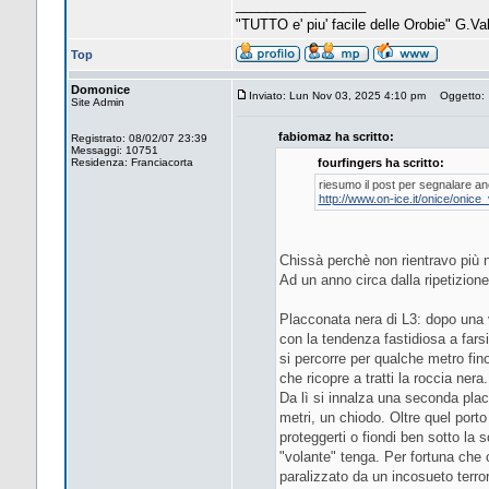
_________________
"TUTTO e' piu' facile delle Orobie" G.Va
Top
Domonice
Inviato: Lun Nov 03, 2025 4:10 pm
Oggetto:
Site Admin
fabiomaz ha scritto:
Registrato: 08/02/07 23:39
Messaggi: 10751
Residenza: Franciacorta
fourfingers ha scritto:
riesumo il post per segnalare anch
http://www.on-ice.it/onice/onic
Chissà perchè non rientravo più n
Ad un anno circa dalla ripetizion
Placconata nera di L3: dopo una v
con la tendenza fastidiosa a farsi
si percorre per qualche metro fin
che ricopre a tratti la roccia nera.
Da lì si innalza una seconda plac
metri, un chiodo. Oltre quel port
proteggerti o fiondi ben sotto la
"volante" tenga. Per fortuna che 
paralizzato da un incosueto terro