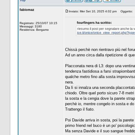
Top
fabiomaz
Inviato: Mer Set 10, 2025 4:02 pm
Oggetto:
fourfingers ha scritto:
Registrato: 25/10/07 10:15
Messaggi: 3180
riesumo il post per segnalare anche la via
Residenza: Bergamo
ice.it/onice/onice_view_report.php?typ
Chissà perchè non rientravo più nel foru
Ad un anno circa dalla ripetizione di qu
Placconata nera di L3: dopo una ventina 
tendenza fastidiosa a farsi strapiombante
qualche metro fino alla sosta improvvisat
nera.
Da lì si innalza una seconda placcontata
chiodo. Oltre quel porto sicuro 7-8 metri
la sosta e la cengia dove la parete str
perchè io, mentre congelo in sosta e do 
Trattengo il fiato.
Poi Davide arriva in sosta, poi la paret
primo friend nel buco è un po' psicologic
Ma senza Davide e il suo sangue freddo