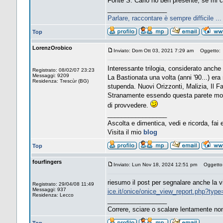
Fonte S. Carlo ho ben presente, se mi c
_________________
Parlare, raccontare è sempre difficile ..
Top
LorenzOrobico
Inviato: Dom Ott 03, 2021 7:29 am
Oggetto:
Interessante trilogia, considerato anche 
Registrato: 08/02/07 23:23
Messaggi: 9209
La Bastionata una volta (anni '90...) era
Residenza: Trescùr (BG)
stupenda. Nuovi Orizzonti, Malizia, Il Fa
Stranamente essendo questa parete molt
di provvedere.
_________________
Ascolta e dimentica, vedi e ricorda, fai 
Visita il mio
blog
Top
fourfingers
Inviato: Lun Nov 18, 2024 12:51 pm
Oggetto
riesumo il post per segnalare anche la via
Registrato: 29/04/08 11:49
Messaggi: 937
ice.it/onice/onice_view_report.php?typ
Residenza: Lecco
_________________
Correre, sciare o scalare lentamente no