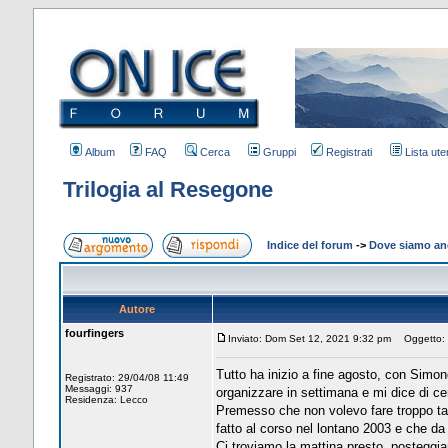
Album
FAQ
Cerca
Gruppi
Registrati
Lista uten
Trilogia al Resegone
Indice del forum
->
Dove siamo and
Autore
fourfingers
Inviato: Dom Set 12, 2021 9:32 pm
Oggetto: T
Tutto ha inizio a fine agosto, con Simon
Registrato: 29/04/08 11:49
Messaggi: 937
organizzare in settimana e mi dice di c
Residenza: Lecco
Premesso che non volevo fare troppo tar
fatto al corso nel lontano 2003 e che da 
Ci troviamo la mattina presto, posteggia