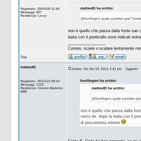
matteo81 ha scritto:
Registrato: 29/04/08 11:49
Messaggi: 937
Residenza: Lecco
@fourfingers quale sarebbe quel "sentie
non è quello che passa dalla fonte san ca
baita con il ponticello sono indicati ent
_________________
Correre, sciare o scalare lentamente no
Top
matteo81
Inviato: Gio Set 23, 2021 2:41 pm
Oggetto:
fourfingers ha scritto:
Registrato: 28/12/10 09:23
Messaggi: 1225
Residenza: Cesano Maderno
matteo81 ha scritto:
(MB)
@fourfingers quale sarebbe quel 
non è quello che passa dalla fonte
verso dx. dopo la baita con il pon
di precorrenza minore