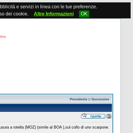
ubblicità e servizi in linea con le tue preferenze.
so dei cookie.
Altre Informazioni
OK
lery
Precedente
::
Successivo
usura a rotella (MOZ) (simile al BOA ),sul collo di uno scarpone.