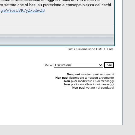
to settore che si basi su protezione e consapevolezza dei rischi.
ms.gle/vYosUVK7yZx5t5vZ8
Tutti i fusi orari sono GMT + 1 ora
Vai a:
Non puoi
inserire nuovi argomenti
Non puoi
rispondere a nessun argomento
Non puoi
modificare i tuoi messaggi
Non puoi
cancellare i tuoi messaggi
Non puoi
votare nei sondaggi