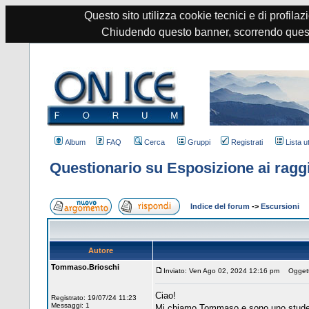
Questo sito utilizza cookie tecnici e di profilazi
Chiudendo questo banner, scorrendo quest
Album
FAQ
Cerca
Gruppi
Registrati
Lista u
Questionario su Esposizione ai ragg
Indice del forum
->
Escursioni
Autore
Tommaso.Brioschi
Inviato: Ven Ago 02, 2024 12:16 pm
Oggetto
Ciao!
Registrato: 19/07/24 11:23
Messaggi: 1
Mi chiamo Tommaso e sono uno studente 