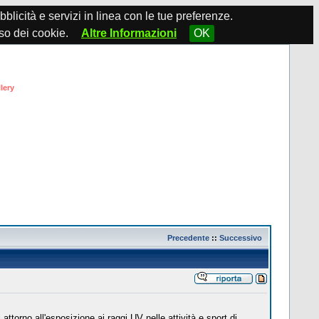
ubblicità e servizi in linea con le tue preferenze.
so dei cookie.
Altre Informazioni
OK
lery
Precedente
::
Successivo
orno all'esposizione ai raggi UV nelle attività e sport di