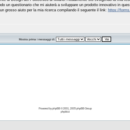
ndo un questionario che mi aiuterà a sviluppare un prodotto innovativo in ques
n grosso aiuto per la mia ricerca compilando il seguente il link:
https://for
Mostra prima i messaggi di:
Powered by
phpBB
© 2001, 2005 phpBB Group
phpbb.it