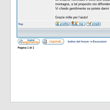
montagna, a tal proposito sto diffonde
Vi chiedo gentilmente se potete darmi u
Grazie mille per l’aiuto!
Top
Indice del forum
->
Escursioni
Pagina
1
di
1