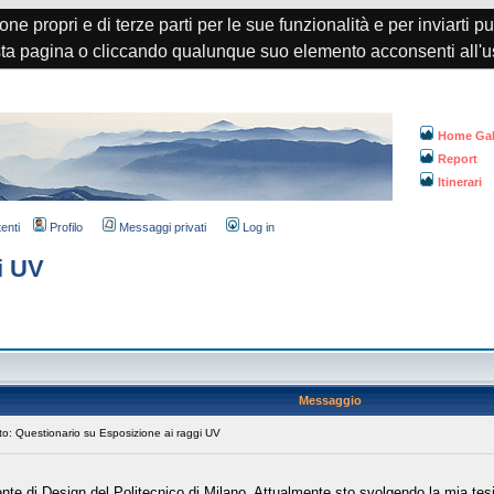
one propri e di terze parti per le sue funzionalità e per inviarti p
a pagina o cliccando qualunque suo elemento acconsenti all'u
Home Gal
Report
Itinerari
tenti
Profilo
Messaggi privati
Log in
i UV
Messaggio
: Questionario su Esposizione ai raggi UV
di Design del Politecnico di Milano. Attualmente sto svolgendo la mia tesi att