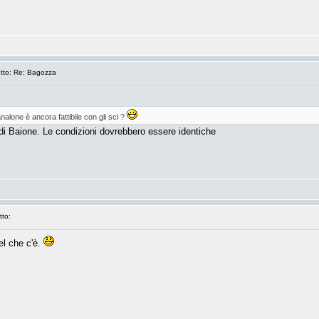
o: Re: Bagozza
analone è ancora fattibile con gli sci ?
 di Baione. Le condizioni dovrebbero essere identiche
to:
el che c'è.