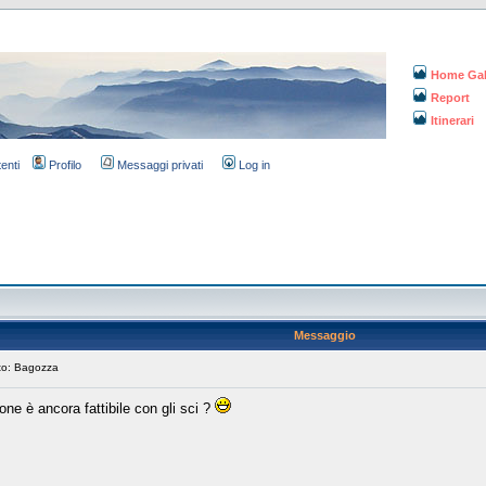
Home Gal
Report
Itinerari
tenti
Profilo
Messaggi privati
Log in
Messaggio
o: Bagozza
one è ancora fattibile con gli sci ?