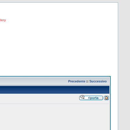
lery
Precedente
::
Successivo