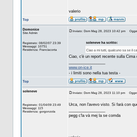
valerio
Top
Domonice
Inviato: Dom Mag 28, 2023 10:42 pm
Oggett
Site Admin
soleneve ha scritto:
Registrato: 08/02/07 23:39
Messaggi: 10751
Residenza: Franciacorta
Ciao a mi tutti, qualcuno sa se il c
Ciao, c'è un report recente sulla Cima
_________________
www.on-ice.it
- i limiti sono nella tua testa -
Top
soleneve
Inviato: Dom Mag 28, 2023 11:10 pm
Ogget
Urca, non l'avevo visto. Si farà con qu
Registrato: 01/04/09 23:49
Messaggi: 115
_________________
Residenza: gorgonzola
pegg c'la và mej la se comda