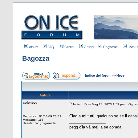
Album
FAQ
Cerca
Gruppi
Registrati
Lista u
Bagozza
Indice del forum
->
Neve
Autore
soleneve
Inviato: Dom Mag 28, 2023 1:59 pm
Oggett
Ciao a mi tutti, qualcuno sa se il canal
Registrato: 01/04/09 23:49
Messaggi: 115
_________________
Residenza: gorgonzola
pegg c'la và mej la se comda