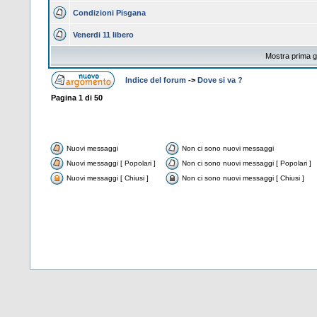
Condizioni Pisgana
Venerdi 11 libero
Mostra prima gl
Indice del forum
->
Dove si va ?
Pagina
1
di
50
Nuovi messaggi
Non ci sono nuovi messaggi
Nuovi messaggi [ Popolari ]
Non ci sono nuovi messaggi [ Popolari ]
Nuovi messaggi [ Chiusi ]
Non ci sono nuovi messaggi [ Chiusi ]