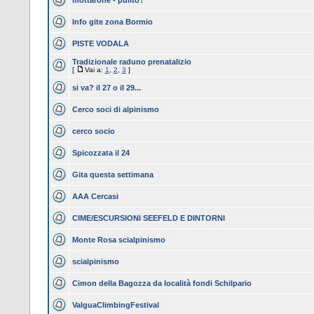
mottarone - pulito?
Info gite zona Bormio
PISTE VODALA
Tradizionale raduno prenatalizio
[
Vai a:
1
,
2
,
3
]
si va? il 27 o il 29...
Cerco soci di alpinismo
cerco socio
Spicozzata il 24
Gita questa settimana
AAA Cercasi
CIME/ESCURSIONI SEEFELD E DINTORNI
Monte Rosa scialpinismo
scialpinismo
Cimon della Bagozza da località fondi Schilpario
ValguaClimbingFestival