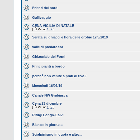
Friend del nord
Gallivaggio
CENA VIGILIA DI NATALE
[
Vai a:
1
,
2
]
Serata su ghiacci e flora delle orobie 17/5/2019
valle di predarossa
Ghiacciaio dei Forni
Principianti a bordo
perchè non venite a prati di tivo?
Mercoledì 16/01/19
Canale NW Grabiasca
Cena 23 dicembre
[
Vai a:
1
,
2
]
Rifugi Longo-Calvi
Bianco in giornata
Scialpinismo in quota e altro...