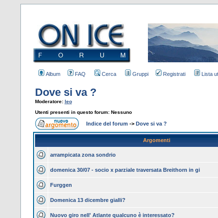
Album
FAQ
Cerca
Gruppi
Registrati
Lista u
Dove si va ?
Moderatore:
leo
Utenti presenti in questo forum: Nessuno
Indice del forum
->
Dove si va ?
Argomenti
arrampicata zona sondrio
domenica 30/07 - socio x parziale traversata Breithorn in gi
Furggen
Domenica 13 dicembre gialli?
Nuovo giro nell' Atlante qualcuno è interessato?