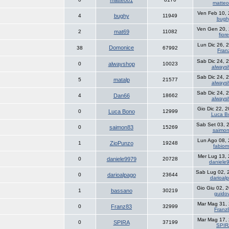
matteo81
matte
Ven Feb 10,
4
bughy
11949
bugh
Ven Gen 20,
2
mat69
11082
fiore
Lun Dic 26, 
Domonice
38
67992
Fran
Sab Dic 24, 
0
alwayshop
10023
always
Sab Dic 24, 
5
matalp
21577
always
Sab Dic 24, 
4
Dan66
18662
always
Gio Dic 22, 
0
Luca Bono
12999
Luca B
Sab Set 03, 
0
saimon83
15269
saimo
Lun Ago 08,
1
ZioPunzo
19248
fabio
Mer Lug 13,
0
daniele9979
20728
daniele
Sab Lug 02, 
0
darioalpago
23644
darioal
Gio Giu 02, 
1
bassano
30219
guidov
Mar Mag 31,
0
Franz83
32999
Franz
Mar Mag 17,
0
SPIRA
37199
SPIR