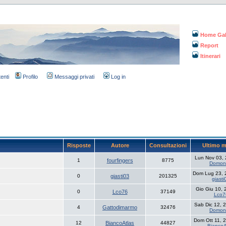
Home Gal
Report
Itinerari
tenti
Profilo
Messaggi privati
Log in
Risposte
Autore
Consultazioni
Ultimo 
Lun Nov 03,
1
fourfingers
8775
Domon
Dom Lug 23, 
0
giasti03
201325
giasti
Gio Giu 10,
0
Lco76
37149
Lco7
Sab Dic 12, 
4
Gattodimarmo
32476
Domon
Dom Ott 11, 
12
BiancoAtlas
44827
BiancoA