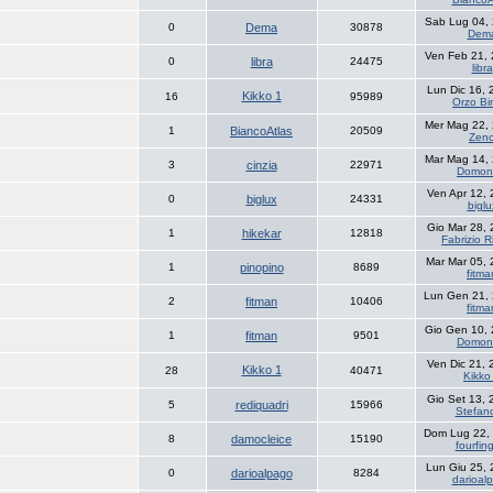
Sab Lug 04,
0
Dema
30878
Dem
Ven Feb 21,
0
libra
24475
libra
Lun Dic 16,
Kikko 1
16
95989
Orzo B
Mer Mag 22,
1
BiancoAtlas
20509
Zen
Mar Mag 14,
3
cinzia
22971
Domon
Ven Apr 12,
0
biglux
24331
biglu
Gio Mar 28,
1
hikekar
12818
Fabrizio R
Mar Mar 05,
1
pinopino
8689
fitma
Lun Gen 21,
2
fitman
10406
fitma
Gio Gen 10,
1
fitman
9501
Domon
Ven Dic 21,
Kikko 1
28
40471
Kikko
Gio Set 13,
5
rediquadri
15966
Stefan
Dom Lug 22,
8
damocleice
15190
fourfin
Lun Giu 25,
0
darioalpago
8284
darioal