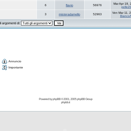
Mar Apr 19,
6
flavio
56976
pelle2
Ven Mar 11, 
3
misteradamello
52963
BiancoA
i argomenti di:
Annuncio
Importante
Powered by
phpBB
© 2001, 2005 phpBB Group
phpbb.it