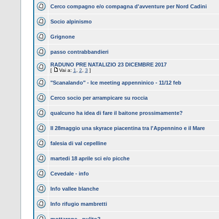
Cerco compagno e/o compagna d'avventure per Nord Cadini
Socio alpinismo
Grignone
passo contrabbandieri
RADUNO PRE NATALIZIO 23 DICEMBRE 2017
[
Vai a:
1
,
2
,
3
]
"Scanalando" - Ice meeting appenninico - 11/12 feb
Cerco socio per arrampicare su roccia
qualcuno ha idea di fare il baitone prossimamente?
Il 28maggio una skyrace piacentina tra l'Appennino e il Mare
falesia di val cepelline
martedi 18 aprile sci e/o picche
Cevedale - info
Info vallee blanche
Info rifugio mambretti