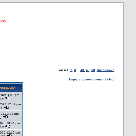
lery
Vai a
1
,
2
,
3
...
48
,
49
,
50
Successivo
Segna argomenti come già letti
messaggio
 2025 4:07 pm
ice
2023 12:47 pm
03
 2021 3:23 pm
6
2020 10:44 pm
ice
2020 12:19 pm
tlas