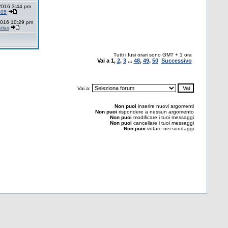
 2016 3:44 pm
005
2016 10:29 pm
tlas
Tutti i fusi orari sono GMT + 1 ora
Vai a
1
,
2
,
3
...
48
,
49
,
50
Successivo
Vai a:
Non puoi
inserire nuovi argomenti
Non puoi
rispondere a nessun argomento
Non puoi
modificare i tuoi messaggi
Non puoi
cancellare i tuoi messaggi
Non puoi
votare nei sondaggi