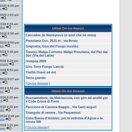
 2020 8:36 pm
a
 2020 2:23 pm
 2019 8:23 am
imbo
Ultimi On-Ice Report
 2019 6:50 am
Cascades de Narreyroux (o quel che ne resta)
o
Presolana Occ. 2521 m , via Bosio
 2019 8:56 pm
ice
Grignetta, Giro del Fungo insolito
 2019 5:44 pm
Travers. Malga Cornetto-Malga Presolana, dal Pas dal
x
Soc (Via del Latte)
 2019 8:24 pm
resegup 2026
ighetti
Giro Torre Fungo Lancia
 2019 6:53 pm
Tiarfin Ovest ed est
n
Terza grande
 2019 8:27 am
n
[
On-Ice Reports
]
 2019 8:51 pm
Ultimi On-Ice Itinerari
ice
 2018 6:20 pm
Rocciamelone, da Malciaussia, con giro ad anello per
 1
il Colle Croce di Ferro
 2018 9:20 pm
Poncione di Cassina Baggio , Via Tanti auguri
o81
Triangolo di venere , Via Paspartout
 2018 9:18 pm
Cima Bassa d'Ambiez, per la vedretta d'Agola e la
gers
cresta SW
 2018 1:21 pm
[
On-Ice Itinerari
]
pago