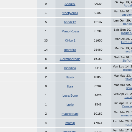
Gio Apr 19,
0
Adda97
9030
Adda
Ven Mar 02,
1
freeflyer83
9103
supeimo
Lun Gen 29,
5
bandit12
12137
bandi
Sab Gen 20,
1
Mario Rossi
8734
mauroe
Mar Dic 26,
Kikko 1
35
51659
Orzo B
Mar Dic 19,
14
morefire
25460
morefi
Sab Set 09,
6
Germanoreale
15163
ZioPu
Ven Lug 14, 
0
biondina
8111
biondi
Mar Mag 23,
2
flavio
10850
flavi
Mar Mag 09,
0
libra
8299
libra
Ven Apr 28, 
1
Luca Bono
9620
mata
Gio Apr 06, 
1
jaelle
8543
Domon
Ven Mar 24,
2
mauroedani
10182
mauroe
Lun Mar 20, 
4
matalp
17516
mata
Ven Mar 17, 
0
8170