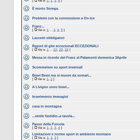
[
Vai a:
1
,
2
,
3
,
4
]
È morto Sorega.
Problemi con la connessione a On-Ice
Franz...
[
Vai a:
1
...
3
,
4
,
5
]
Laccetti obbligatori
Report di gite eccezionali ECCEZIONALI
[
Vai a:
1
...
22
,
23
,
24
]
Messa in ricordo del Franz al Palamonti domenica 3Aprile
Scommetere su sport invernali
Bravi Bravi ma si muore da somari...
[
Vai a:
1
,
2
]
A Livigno sono bravi...
Inserimento immagini
casa in montagna
...verde fastidio..a tavola...
Passo della Forcola
[
Vai a:
1
,
2
,
3
,
4
]
Limitazioni e norme sport in ambiente montano
[
Vai a:
1
,
2
,
3
]