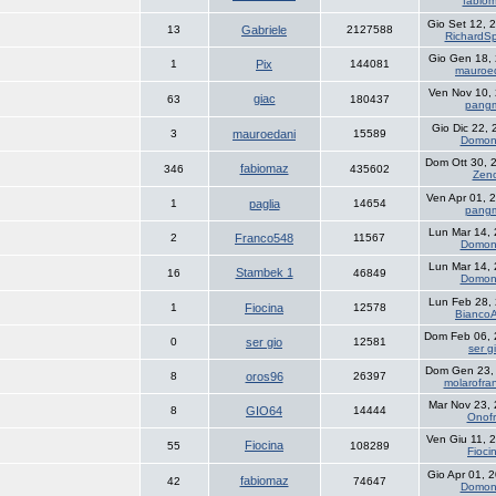
fabio
Gio Set 12, 
13
Gabriele
2127588
RichardSp
Gio Gen 18,
1
Pix
144081
mauroe
Ven Nov 10,
giac
63
180437
pang
Gio Dic 22,
3
mauroedani
15589
Domon
Dom Ott 30, 
fabiomaz
346
435602
Zen
Ven Apr 01, 
1
paglia
14654
pang
Lun Mar 14,
2
Franco548
11567
Domon
Lun Mar 14,
Stambek 1
16
46849
Domon
Lun Feb 28,
1
Fiocina
12578
BiancoA
Dom Feb 06, 
0
ser gio
12581
ser g
Dom Gen 23,
8
oros96
26397
molarofra
Mar Nov 23,
8
GIO64
14444
Onofr
Ven Giu 11, 
Fiocina
55
108289
Fioci
Gio Apr 01, 
fabiomaz
42
74647
Domon