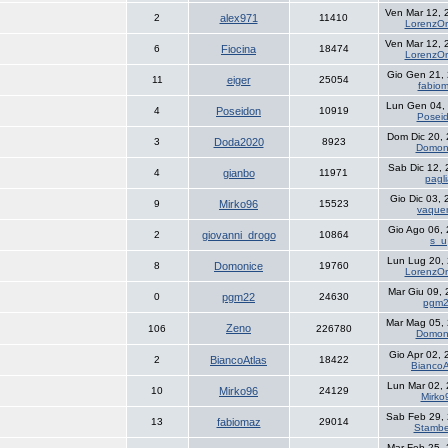
Ven Mar 12, 
2
alex971
11410
LorenzOr
Ven Mar 12, 
6
Fiocina
18474
LorenzOr
Gio Gen 21,
11
eiger
25054
fabio
Lun Gen 04,
4
Poseidon
10919
Posei
Dom Dic 20,
3
Doda2020
8923
Domon
Sab Dic 12,
4
gianbo
11971
pagli
Gio Dic 03,
9
Mirko96
15523
vaquer
Gio Ago 06,
2
giovanni_drogo
10864
s_u
Lun Lug 20,
8
Domonice
19760
LorenzOr
Mar Giu 09,
0
pgm22
24630
pgm
Mar Mag 05,
Zeno
106
226780
Domon
Gio Apr 02,
2
BiancoAtlas
18422
BiancoA
Lun Mar 02,
10
Mirko96
24129
Mirko
Sab Feb 29,
13
fabiomaz
29014
Stambe
Mar Feb 25,