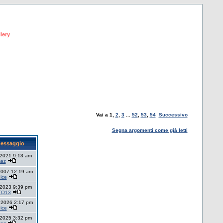
lery
Vai a
1
,
2
,
3
...
52
,
53
,
54
Successivo
Segna argomenti come già letti
messaggio
 2021 9:13 am
maz
2007 12:19 am
ice
 2023 9:39 pm
TO13
 2026 2:17 pm
ice
 2025 3:32 pm