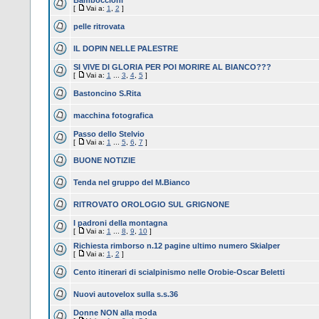
Bamboccioni
[
Vai a:
1
,
2
]
pelle ritrovata
IL DOPIN NELLE PALESTRE
SI VIVE DI GLORIA PER POI MORIRE AL BIANCO???
[
Vai a:
1
...
3
,
4
,
5
]
Bastoncino S.Rita
macchina fotografica
Passo dello Stelvio
[
Vai a:
1
...
5
,
6
,
7
]
BUONE NOTIZIE
Tenda nel gruppo del M.Bianco
RITROVATO OROLOGIO SUL GRIGNONE
I padroni della montagna
[
Vai a:
1
...
8
,
9
,
10
]
Richiesta rimborso n.12 pagine ultimo numero Skialper
[
Vai a:
1
,
2
]
Cento itinerari di scialpinismo nelle Orobie-Oscar Beletti
Nuovi autovelox sulla s.s.36
Donne NON alla moda