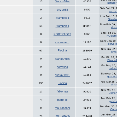
BiancoAtlas
15
45359
BiancoA
Sab Feb 22, 
0
enzoc58
9456
enzoc
Lun Feb 10, 
2
Stambek 1
9515
Stambe
Dom Feb 09, 
Stambek 1
63
85312
simo
Sab Feb 08,
0
ROBERTO13
8766
ROBER
Dom Gen 19,
0
corvo nero
12120
corvo 
Sab Giu 22,
Fiocina
97
183979
simo
Mar Giu 18, 
0
BiancoAtlas
12270
BiancoA
Mer Mag 15,
0
selvatico
11722
selvat
Dom Apr 28,
0
gustav1971
10464
gustav
Gio Mar 28,
Fiocina
136
241667
simo
Sab Mar 16,
fabiomaz
17
50529
Domon
Mar Feb 12,
4
mario-bi
24531
guido
Mer Gen 30, 
8
mauroedani
41346
Onofr
Lun Gen 28,
PAOPANZA
73
214498