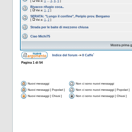
[
Vai a:
1
...
3
,
4
,
5
]
Bivacco rifugio coca..
[
Vai a:
1
,
2
]
SERATA: "Lungo il confine", Periplo prov. Bergamo
[
Vai a:
1
,
2
]
Strada per le baite di mezzeno chiusa
Ciao Michi75
Mostra prima gl
Indice del forum
->
Il Caffe`
Pagina
1
di
54
Nuovi messaggi
Non ci sono nuovi messaggi
Nuovi messaggi [ Popolari ]
Non ci sono nuovi messaggi [ Popolari ]
Nuovi messaggi [ Chiusi ]
Non ci sono nuovi messaggi [ Chiusi ]