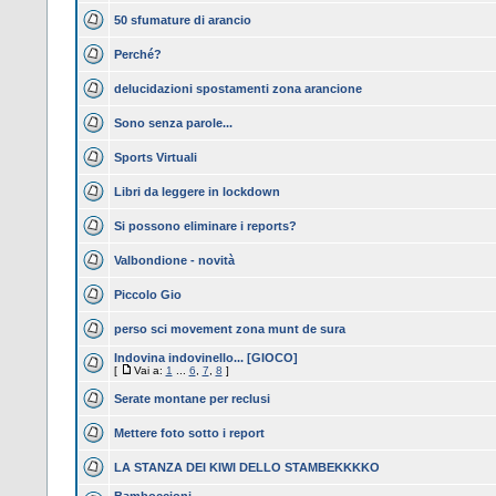
50 sfumature di arancio
Perché?
delucidazioni spostamenti zona arancione
Sono senza parole...
Sports Virtuali
Libri da leggere in lockdown
Si possono eliminare i reports?
Valbondione - novità
Piccolo Gio
perso sci movement zona munt de sura
Indovina indovinello... [GIOCO]
[
Vai a:
1
...
6
,
7
,
8
]
Serate montane per reclusi
Mettere foto sotto i report
LA STANZA DEI KIWI DELLO STAMBEKKKKO