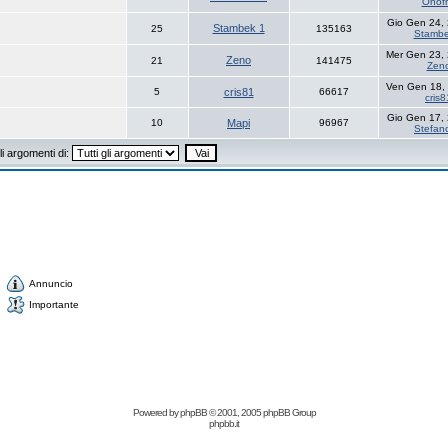
Onofr
Gio Gen 24,
Stambek 1
25
135163
Stambe
Mer Gen 23,
Zeno
21
141475
Zen
Ven Gen 18,
5
cris81
66617
cris8
Gio Gen 17,
10
Mapi
96967
Stefan
i argomenti di:
Annuncio
Importante
Powered by
phpBB
© 2001, 2005 phpBB Group
phpbb.it