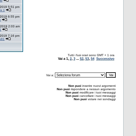
io
 2019 5:51 pm
k 1
 2019 6:55 pm
o
 2019 2:03 am
1
 2019 7:16 pm
o81
Tutti i fusi orari sono GMT + 1 ora
Vai a
1
,
2
,
3
...
52
,
53
,
54
Successivo
Vai a:
Non puoi
inserire nuovi argomenti
Non puoi
rispondere a nessun argomento
Non puoi
modificare i tuoi messaggi
Non puoi
cancellare i tuoi messaggi
Non puoi
votare nei sondaggi