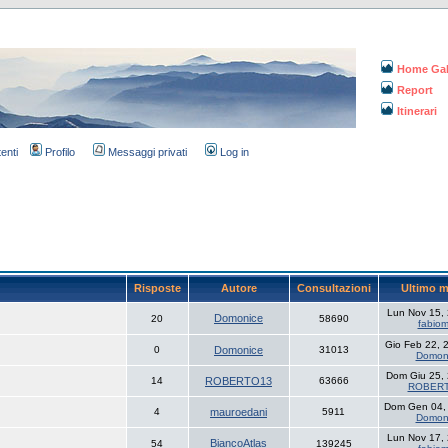
Home Gal
Report
Itinerari
tenti
Profilo
Messaggi privati
Log in
Risposte
Autore
Consultazioni
Ultimo 
Lun Nov 15,
Domonice
20
58690
fabio
Gio Feb 22, 
0
Domonice
31013
Domon
Dom Giu 25,
14
ROBERTO13
63666
ROBER
Dom Gen 04,
4
mauroedani
5911
Domon
Lun Nov 17,
BiancoAtlas
54
139245