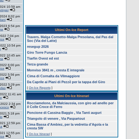
maz
2024 10:59 am
ringer
 2024 8:02 pm
dani
 2023 6:54 pm
ma
Ultimi On-Ice Report
 2022 7:04 pm
Travers. Malga Cornetto-Malga Presolana, dal Pas dal
ice
Soc (Via del Latte)
2022 10:54 pm
resegup 2026
o
Giro Torre Fungo Lancia
2022 10:45 am
Tiarfin Ovest ed est
ma
Terza grande
 2022 6:00 pm
ice
Monviso 3841 m , cresta E integrale
 2022 5:56 pm
Cima di Cornalta da Vilmaggiore
ice
Da Caprile ai Piani di Pezzè per la tappa del Giro
 2022 5:29 pm
[
On-Ice Reports
]
tlas
2022 11:41 am
Ultimi On-Ice Itinerari
io
Rocciamelone, da Malciaussia, con giro ad anello per
 2022 2:34 pm
il Colle Croce di Ferro
ncesco
Poncione di Cassina Baggio , Via Tanti auguri
 2021 5:18 pm
io
Triangolo di venere , Via Paspartout
2021 12:59 pm
Cima Bassa d'Ambiez, per la vedretta d'Agola e la
na
cresta SW
2021 12:55 pm
[
On-Ice Itinerari
]
ice