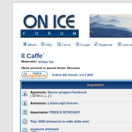
Album
FAQ
Cerca
Gruppi
Registrati
Lista u
Il Caffe`
Moderatori:
grigna
,
leo
Utenti presenti in questo forum: Nessuno
Indice del forum
->
Il Caffe`
Argomenti
Annuncio:
Nuovo gruppo Facebook
[
Vai a:
1
,
2
]
Annuncio:
Lettera agli Onicers
Importante:
PERSI E RITROVATI
Pejo 3000 attraverso la valle della mite
proposte letterarie