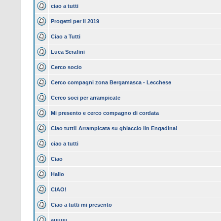
ciao a tutti
Progetti per il 2019
Ciao a Tutti
Luca Serafini
Cerco socio
Cerco compagni zona Bergamasca - Lecchese
Cerco soci per arrampicate
Mi presento e cerco compagno di cordata
Ciao tutti! Arrampicata su ghiaccio iin Engadina!
ciao a tutti
Ciao
Hallo
CIAO!
Ciao a tutti mi presento
auuuu