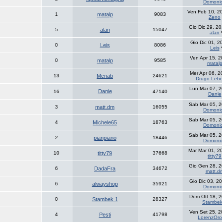
Domoni
Ven Feb 10, 2
1
matalp
9083
Zeno
Gio Dic 29, 2
5
alan
15047
alan
Gio Dic 01, 
0
Leis
8086
Leis
Ven Apr 15, 
0
matalp
9585
matal
Mer Apr 06, 
13
Mcnab
24621
Drugo Leb
Lun Mar 07, 
Danie
16
47140
Danie
Sab Mar 05, 
3
matt.dm
16055
Domoni
Sab Mar 05, 
4
Michele65
18763
Domoni
Sab Mar 05, 
2
pianpiano
18446
Domoni
Mar Mar 01, 2
10
titty79
37668
titty79
Gio Gen 28, 
6
DadaFra
34672
matt.d
Gio Dic 03, 2
6
alwayshop
35921
Domoni
Dom Ott 18, 
0
Stambek 1
28327
Stambek
Ven Set 25, 
4
Pesti
41798
LorenzOro