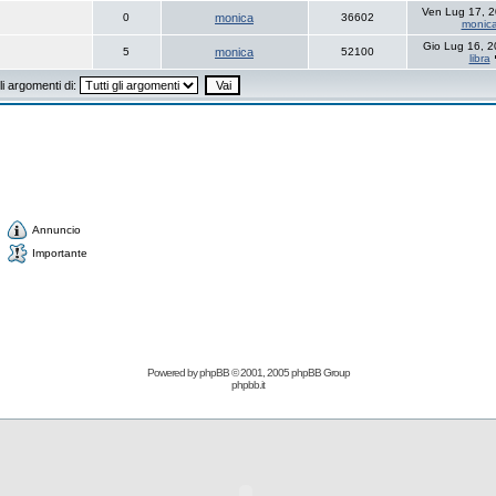
Ven Lug 17, 
0
monica
36602
monic
Gio Lug 16, 
5
monica
52100
libra
i argomenti di:
Annuncio
Importante
Powered by
phpBB
© 2001, 2005 phpBB Group
phpbb.it