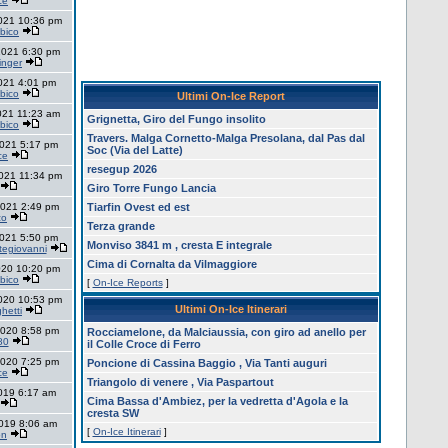
ce
021 10:36 pm
bico
2021 6:30 pm
inger
2021 4:01 pm
bico
Ultimi On-Ice Report
021 11:23 am
Grignetta, Giro del Fungo insolito
bico
Travers. Malga Cornetto-Malga Presolana, dal Pas dal
2021 5:17 pm
Soc (Via del Latte)
ce
resegup 2026
021 11:34 pm
Giro Torre Fungo Lancia
2021 2:49 pm
Tiarfin Ovest ed est
zo
Terza grande
2021 5:50 pm
Monviso 3841 m , cresta E integrale
egiovanni
Cima di Cornalta da Vilmaggiore
020 10:20 pm
bico
[
On-Ice Reports
]
020 10:53 pm
Ultimi On-Ice Itinerari
ghetti
2020 8:58 pm
Rocciamelone, da Malciaussia, con giro ad anello per
80
il Colle Croce di Ferro
2020 7:25 pm
Poncione di Cassina Baggio , Via Tanti auguri
ce
Triangolo di venere , Via Paspartout
2019 6:17 am
Cima Bassa d'Ambiez, per la vedretta d'Agola e la
cresta SW
2019 8:06 am
[
On-Ice Itinerari
]
on