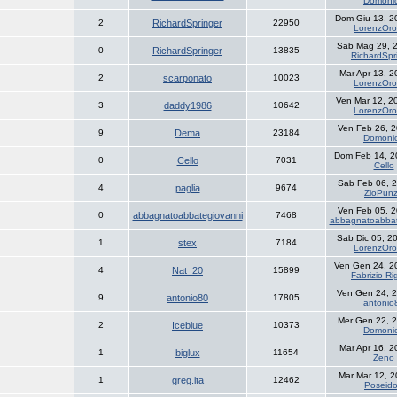
Domoni
Dom Giu 13, 2
2
RichardSpringer
22950
LorenzOro
Sab Mag 29, 
0
RichardSpringer
13835
RichardSpr
Mar Apr 13, 
2
scarponato
10023
LorenzOro
Ven Mar 12, 2
3
daddy1986
10642
LorenzOro
Ven Feb 26, 
9
Dema
23184
Domoni
Dom Feb 14, 2
0
Cello
7031
Cello
Sab Feb 06, 
4
paglia
9674
ZioPun
Ven Feb 05, 
0
abbagnatoabbategiovanni
7468
abbagnatoabbat
Sab Dic 05, 2
1
stex
7184
LorenzOro
Ven Gen 24, 2
4
Nat_20
15899
Fabrizio Ri
Ven Gen 24, 
9
antonio80
17805
antonio
Mer Gen 22, 
2
Iceblue
10373
Domoni
Mar Apr 16, 
1
biglux
11654
Zeno
Mar Mar 12, 
1
greg.ita
12462
Poseid