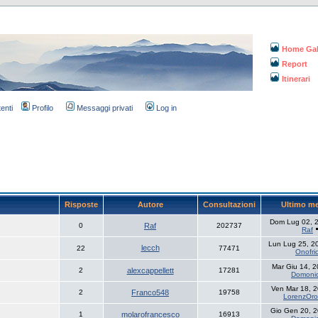
Home Gal
Report
Itinerari
tenti
Profilo
Messaggi privati
Log in
Risposte
Autore
Consultazioni
Ultimo m
Dom Lug 02, 
0
Raf
202737
Raf
Lun Lug 25, 2
lecch
22
77471
Onofri
Mar Giu 14, 
2
alexcappellett
17281
Domoni
Ven Mar 18, 
2
Franco548
19758
LorenzOro
Gio Gen 20, 
1
molarofrancesco
16913