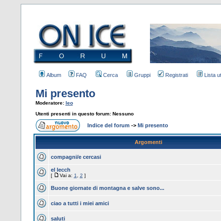
Album
FAQ
Cerca
Gruppi
Registrati
Lista u
Mi presento
Moderatore:
leo
Utenti presenti in questo forum: Nessuno
Indice del forum
->
Mi presento
Argomenti
compagni/e cercasi
el lecch
[
Vai a:
1
,
2
]
Buone giornate di montagna e salve sono...
ciao a tutti i miei amici
saluti