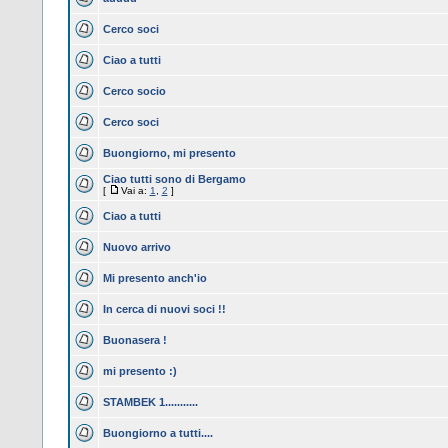
Cerco soci
Ciao a tutti
Cerco socio
Cerco soci
Buongiorno, mi presento
Ciao tutti sono di Bergamo
[
Vai a:
1
,
2
]
Ciao a tutti
Nuovo arrivo
Mi presento anch'io
In cerca di nuovi soci !!
Buonasera !
mi presento :)
STAMBEK 1...........
Buongiorno a tutti....