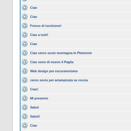
Ciao
Ciao
Fresco di iscrizione!
Ciao a tutti!
Ciao
Ciao cerco socio montagna in Piemonte
Ciao sono di nuovo il Paglia
Web design per escursionismo
cerco socio per arrampicata su roccia
Ciao!
Mi presento
Saluti
Saluti!
Ciao