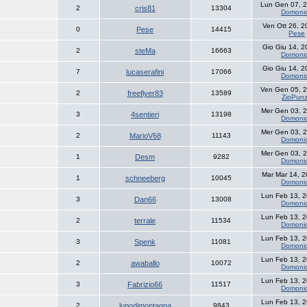
Lun Gen 07, 
2
cris81
13304
Domoni
Ven Ott 26, 
0
Pese
14415
Pese
Gio Giu 14, 
2
steMa
16663
Domoni
Gio Giu 14, 
7
lucaserafini
17066
Domoni
Ven Gen 05, 
2
freeflyer83
13589
ZioPun
Mer Gen 03, 
3
4sentieri
13198
Domoni
Mer Gen 03, 
2
MarioV68
11143
Domoni
Mer Gen 03, 
1
Desm
9282
Domoni
Mar Mar 14, 
1
schneeberg
10045
Domoni
Lun Feb 13, 
3
Dan66
13008
Domoni
Lun Feb 13, 
2
terrale
11534
Domoni
Lun Feb 13, 
3
Spenk
11081
Domoni
Lun Feb 13, 
2
awaballo
10072
Domoni
Lun Feb 13, 
3
Fabrizio66
11517
Domoni
Lun Feb 13, 
2
lupodimontagna
9843