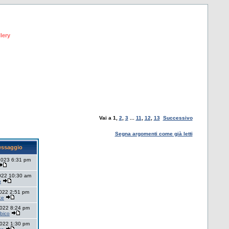
lery
Vai a
1
,
2
,
3
...
11
,
12
,
13
Successivo
Segna argomenti come già letti
essaggio
2023 6:31 pm
022 10:30 am
o
2022 2:51 pm
ce
2022 8:24 pm
bico
2022 1:30 pm