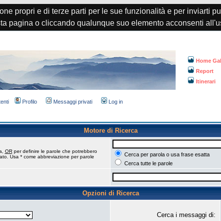
one propri e di terze parti per le sue funzionalità e per inviarti p
a pagina o cliccando qualunque suo elemento acconsenti all'u
Home Gal
Report
Itinerari
tenti
Profilo
Messaggi privati
Log in
Motore di Ricerca
ca,
OR
per definire le parole che potrebbero
Cerca per parola o usa frase esatta
tato. Usa * come abbreviazione per parole
Cerca tutte le parole
Opzioni di Ricerca
Cerca i messaggi di: