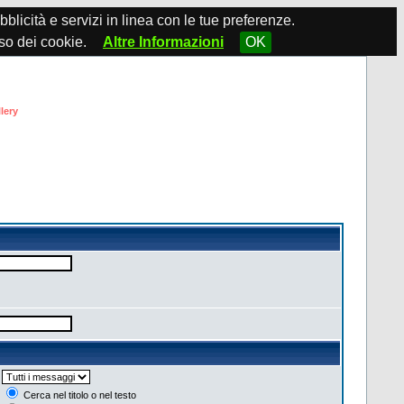
ubblicità e servizi in linea con le tue preferenze.
so dei cookie.
Altre Informazioni
OK
lery
Cerca nel titolo o nel testo