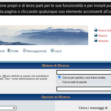
one propri e di terze parti per le sue funzionalità e per inviarti p
a pagina o cliccando qualunque suo elemento acconsenti all'u
Home Gal
Report
Itinerari
tenti
Profilo
Messaggi privati
Log in
Motore di Ricerca
ca,
OR
per definire le parole che potrebbero
Cerca per parola o usa frase esatta
tato. Usa * come abbreviazione per parole
Cerca tutte le parole
Opzioni di Ricerca
Cerca i messaggi di: