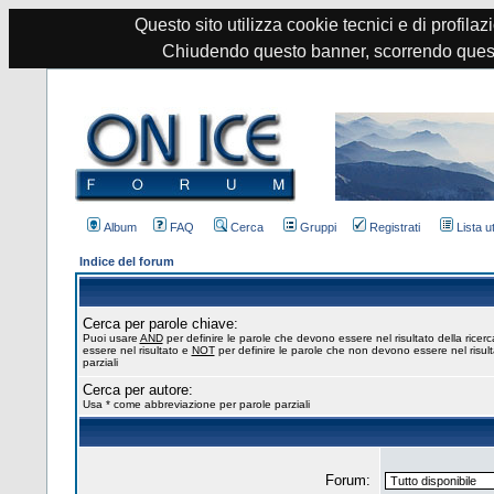
Questo sito utilizza cookie tecnici e di profilazi
Chiudendo questo banner, scorrendo quest
Album
FAQ
Cerca
Gruppi
Registrati
Lista u
Indice del forum
Cerca per parole chiave:
Puoi usare
AND
per definire le parole che devono essere nel risultato della ricer
essere nel risultato e
NOT
per definire le parole che non devono essere nel risul
parziali
Cerca per autore:
Usa * come abbreviazione per parole parziali
Forum: