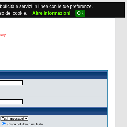
ubblicità e servizi in linea con le tue preferenze.
so dei cookie.
Altre Informazioni
OK
lery
Cerca nel titolo o nel testo