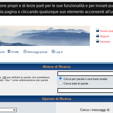
one propri e di terze parti per le sue funzionalità e per inviarti p
a pagina o cliccando qualunque suo elemento acconsenti all'u
Home Gal
Report
Itinerari
tenti
Profilo
Messaggi privati
Log in
Motore di Ricerca
ca,
OR
per definire le parole che potrebbero
Cerca per parola o usa frase esatta
tato. Usa * come abbreviazione per parole
Cerca tutte le parole
Opzioni di Ricerca
Cerca i messaggi di: