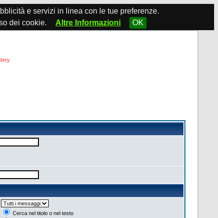
ubblicità e servizi in linea con le tue preferenze.
so dei cookie.
Altre Informazioni
OK
lery
Cerca nel titolo o nel testo