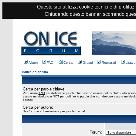
Questo sito utilizza cookie tecnici e di profilazi
Chiudendo questo banner, scorrendo quest
Album
FAQ
Cerca
Gruppi
Registrati
Lista u
Indice del forum
Cerca per parole chiave:
Puoi usare
AND
per definire le parole che devono essere nel risultato della ricer
essere nel risultato e
NOT
per definire le parole che non devono essere nel risul
parziali
Cerca per autore:
Usa * come abbreviazione per parole parziali
Forum: