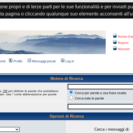
one propri e di terze parti per le sue funzionalità e per inviarti p
a pagina o cliccando qualunque suo elemento acconsenti all'u
Home Gal
Report
Itinerari
tenti
Profilo
Messaggi privati
Log in
Motore di Ricerca
ca,
OR
per definire le parole che potrebbero
Cerca per parola o usa frase esatta
tato. Usa * come abbreviazione per parole
Cerca tutte le parole
Opzioni di Ricerca
Cerca i messaggi di: