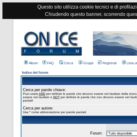
Questo sito utilizza cookie tecnici e di profilazi
Chiudendo questo banner, scorrendo quest
Album
FAQ
Cerca
Gruppi
Registrati
Lista u
Indice del forum
Cerca per parole chiave:
Puoi usare
AND
per definire le parole che devono essere nel risultato della ricer
essere nel risultato e
NOT
per definire le parole che non devono essere nel risul
parziali
Cerca per autore:
Usa * come abbreviazione per parole parziali
Forum: