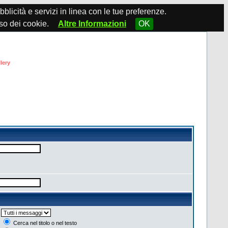
ubblicità e servizi in linea con le tue preferenze.
so dei cookie.
Altre Informazioni
OK
lery
Cerca nel titolo o nel testo