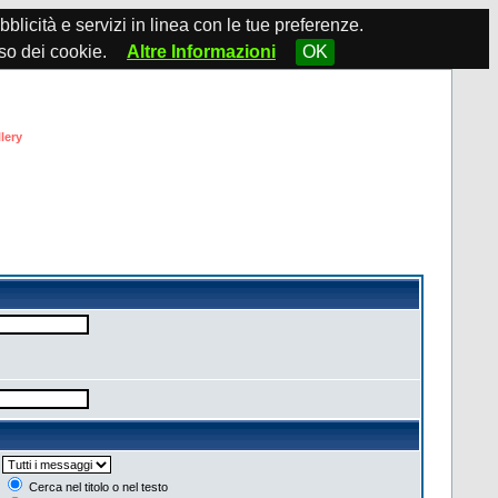
ubblicità e servizi in linea con le tue preferenze.
so dei cookie.
Altre Informazioni
OK
lery
Cerca nel titolo o nel testo