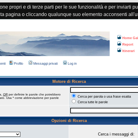
one propri e di terze parti per le sue funzionalità e per inviarti p
a pagina o cliccando qualunque suo elemento acconsenti all'u
Home Gal
Report
Itinerari
tenti
Profilo
Messaggi privati
Log in
Motore di Ricerca
ca,
OR
per definire le parole che potrebbero
Cerca per parola o usa frase esatta
tato. Usa * come abbreviazione per parole
Cerca tutte le parole
Opzioni di Ricerca
Cerca i messaggi di: