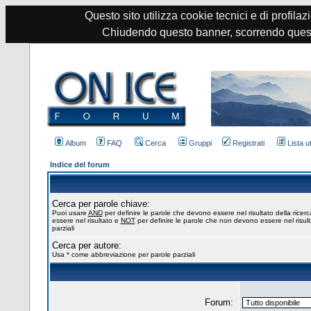
Questo sito utilizza cookie tecnici e di profilazi
Chiudendo questo banner, scorrendo quest
Album
FAQ
Cerca
Gruppi
Registrati
Lista u
Indice del forum
Cerca per parole chiave:
Puoi usare
AND
per definire le parole che devono essere nel risultato della ricer
essere nel risultato e
NOT
per definire le parole che non devono essere nel risul
parziali
Cerca per autore:
Usa * come abbreviazione per parole parziali
Forum: