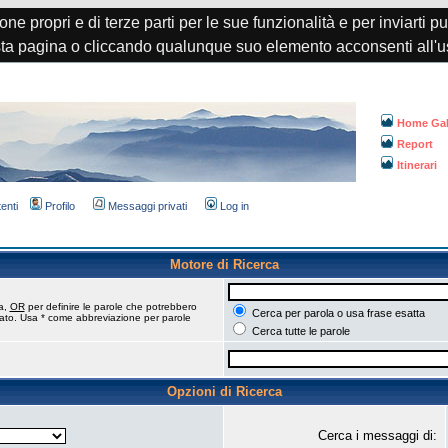
one propri e di terze parti per le sue funzionalità e per inviarti p
a pagina o cliccando qualunque suo elemento acconsenti all'u
Home Gal
Report
Itinerari
tenti
Profilo
Messaggi privati
Log in
Motore di Ricerca
ca,
OR
per definire le parole che potrebbero
Cerca per parola o usa frase esatta
tato. Usa * come abbreviazione per parole
Cerca tutte le parole
Opzioni di Ricerca
Cerca i messaggi di: