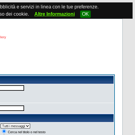
ubblicità e servizi in linea con le tue preferenze.
so dei cookie.
Altre Informazioni
OK
lery
Cerca nel titolo o nel testo