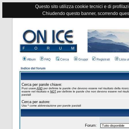
Questo sito utilizza cookie tecnici e di profilazi
Chiudendo questo banner, scorrendo quest
Album
FAQ
Cerca
Gruppi
Registrati
Lista u
Indice del forum
Cerca per parole chiave:
Puoi usare
AND
per definire le parole che devono essere nel risultato della ricer
essere nel risultato e
NOT
per definire le parole che non devono essere nel risul
parziali
Cerca per autore:
Usa * come abbreviazione per parole parziali
Forum: