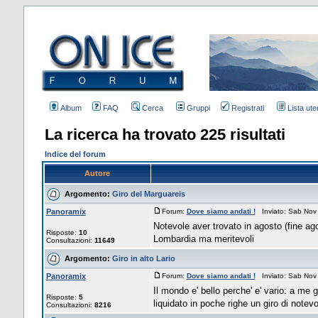
Album
FAQ
Cerca
Gruppi
Registrati
Lista uten
La ricerca ha trovato 225 risultati
Indice del forum
Autore
Argomento:
Giro del Marguareis
Panoramix
Forum:
Dove siamo andati !
Inviato: Sab Nov
Notevole aver trovato in agosto (fine agos
Risposte:
10
Lombardia ma meritevoli
Consultazioni:
11649
Argomento:
Giro in alto Lario
Panoramix
Forum:
Dove siamo andati !
Inviato: Sab Nov
Il mondo e' bello perche' e' vario: a me g
Risposte:
5
liquidato in poche righe un giro di note
Consultazioni:
8216