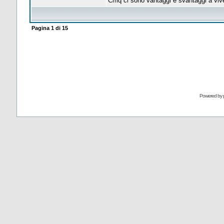
Cmq ci sono vantaggi e svantaggi a vivere
Pagina
1
di
15
Powered by