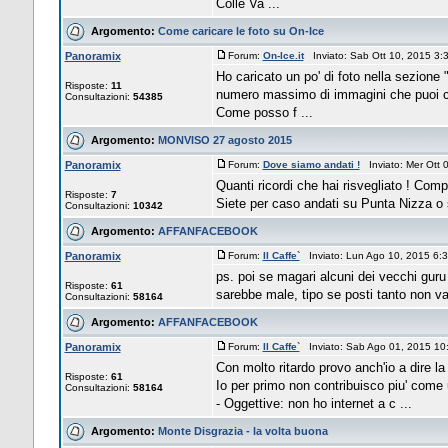
Colle Va ...
Argomento:
Come caricare le foto su On-Ice
Panoramix
Forum:
On-Ice.it
Inviato: Sab Ott 10, 2015 3
Ho caricato un po' di foto nella sezione 
Risposte:
11
numero massimo di immagini che puoi c
Consultazioni:
54385
Come posso f ...
Argomento:
MONVISO 27 agosto 2015
Panoramix
Forum:
Dove siamo andati !
Inviato: Mer Ott
Quanti ricordi che hai risvegliato ! Com
Risposte:
7
Siete per caso andati su Punta Nizza o so
Consultazioni:
10342
Argomento:
AFFANFACEBOOK
Panoramix
Forum:
Il Caffe`
Inviato: Lun Ago 10, 2015 6
ps. poi se magari alcuni dei vecchi guru 
Risposte:
61
sarebbe male, tipo se posti tanto non va
Consultazioni:
58164
Argomento:
AFFANFACEBOOK
Panoramix
Forum:
Il Caffe`
Inviato: Sab Ago 01, 2015 1
Con molto ritardo provo anch'io a dire la m
Risposte:
61
Io per primo non contribuisco piu' come 
Consultazioni:
58164
- Oggettive: non ho internet a c ...
Argomento:
Monte Disgrazia - la volta buona