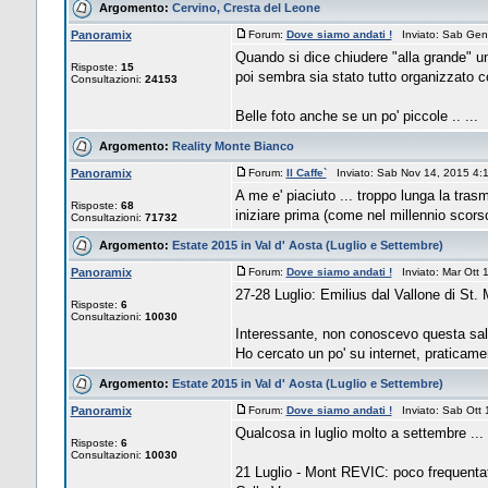
Argomento:
Cervino, Cresta del Leone
Panoramix
Forum:
Dove siamo andati !
Inviato: Sab Gen
Quando si dice chiudere "alla grande" un
Risposte:
15
poi sembra sia stato tutto organizzato c
Consultazioni:
24153
Belle foto anche se un po' piccole .. ...
Argomento:
Reality Monte Bianco
Panoramix
Forum:
Il Caffe`
Inviato: Sab Nov 14, 2015 4
A me e' piaciuto ... troppo lunga la trasm
Risposte:
68
iniziare prima (come nel millennio scors
Consultazioni:
71732
Argomento:
Estate 2015 in Val d' Aosta (Luglio e Settembre)
Panoramix
Forum:
Dove siamo andati !
Inviato: Mar Ott
27-28 Luglio: Emilius dal Vallone di St
Risposte:
6
Consultazioni:
10030
Interessante, non conoscevo questa sali
Ho cercato un po' su internet, praticament
Argomento:
Estate 2015 in Val d' Aosta (Luglio e Settembre)
Panoramix
Forum:
Dove siamo andati !
Inviato: Sab Ott
Qualcosa in luglio molto a settembre ...
Risposte:
6
Consultazioni:
10030
21 Luglio - Mont REVIC: poco frequentato