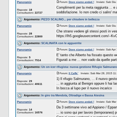
Panoramix
Forum:
Dove siamo andati !
Inviato: Sab Giu
Complimenti per la meta raggiunta ... e a
Risposte:
18
soddisfazione. Io non credo ci saliro' mai
Consultazioni:
22727
Argomento:
PIZZO SCALINO... per chiudere in bellezza
Panoramix
Forum:
Dove siamo andati !
Inviato: Sab Giu
Che strano vedere gli stessi posti in ve
Risposte:
28
https://lh5.googleusercontent.com/
Consultazioni:
22800
Argomento:
SCALINATA con le agguerrite
Panoramix
Forum:
Dove siamo andati !
Inviato: Sab Apr
E' tanto che Alberto ha fissato questo w
Risposte:
5
Figurati a me ... non vado da quelle part
Consultazioni:
7514
Argomento:
Un on-icer rifugista: nuova gestione Rifugio Salmuran
Panoramix
Forum:
Il Caffe`
Inviato: Sab Mar 28, 2015 1
1) Il rifugio Salmurano, ... il nuovo gest
Risposte:
29
... in aggiunta al Benigni oppure li hai la
Consultazioni:
40611
In bocca al lupo per il nuovo incarico
Argomento:
In giro tra Mendola, Oltradige e Bassa Atesina
Panoramix
Forum:
Dove siamo andati !
Inviato: Sab Mar
Da 3 settimane vivo ad Appiano / Eppan i
Risposte:
14
... io sono qui per lavoro (temporaneo) po
Consultazioni:
16576