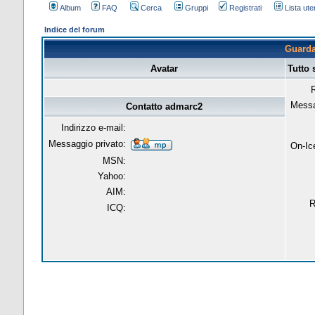
Album
FAQ
Cerca
Gruppi
Registrati
Lista uten
Indice del forum
Guarda 
Avatar
Tutto
R
Messa
Contatto admarc2
Indirizzo e-mail:
Messaggio privato:
On-Ic
MSN:
Yahoo:
AIM:
R
ICQ: