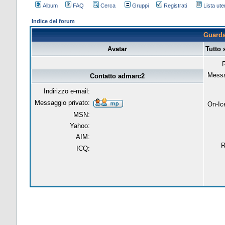
Album
FAQ
Cerca
Gruppi
Registrati
Lista uten
Indice del forum
Guarda 
Avatar
Tutto
R
Messa
Contatto admarc2
Indirizzo e-mail:
Messaggio privato:
On-Ic
MSN:
Yahoo:
AIM:
R
ICQ: