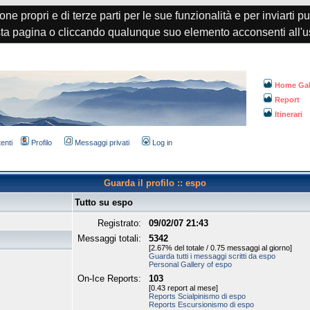
one propri e di terze parti per le sue funzionalità e per inviarti p
a pagina o cliccando qualunque suo elemento acconsenti all'u
Home Gal
Report
Itinerari
tenti
Profilo
Messaggi privati
Log in
Guarda il profilo :: espo
Tutto su espo
Registrato:
09/02/07 21:43
Messaggi totali:
5342
[2.67% del totale / 0.75 messaggi al giorno]
Guarda tutti i messaggi scritti da espo
Personal Gallery of espo
On-Ice Reports:
103
[0.43 report al mese]
Reports Scialpinismo di espo
Reports Escursionismo di espo