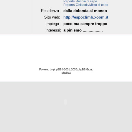
Reports Roccia di espo
Reports Ghiaccio/Misto di espo
Residenza:
dalla dolomia al mondo
Sito web:
http://espoclimb.xoom.it
Impiego:
poco ma sempre troppo
Interessi:
alpinismo .................
Powered by
phpBB
© 2001, 2005 phpBB Group
phpbb.it