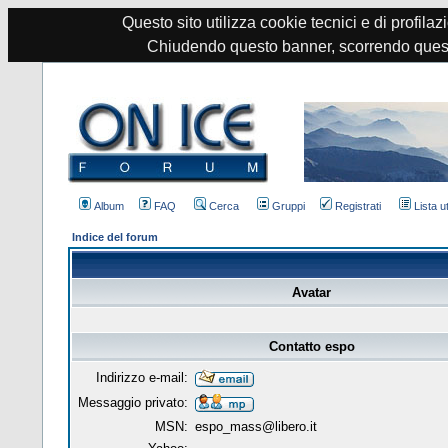
Questo sito utilizza cookie tecnici e di profilazi
Chiudendo questo banner, scorrendo quest
Album
FAQ
Cerca
Gruppi
Registrati
Lista u
Indice del forum
Avatar
Contatto espo
Indirizzo e-mail:
Messaggio privato:
MSN:
espo_mass@libero.it