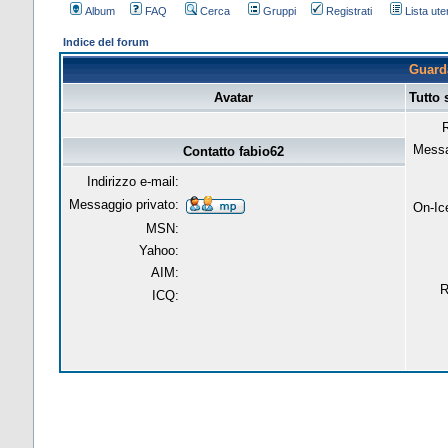
Album
FAQ
Cerca
Gruppi
Registrati
Lista uten
Indice del forum
Guarda
Avatar
Tutto 
R
Messa
Contatto fabio62
Indirizzo e-mail:
Messaggio privato:
On-Ic
MSN:
Yahoo:
AIM:
R
ICQ: