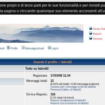
one propri e di terze parti per le sue funzionalità e per inviarti p
a pagina o cliccando qualunque suo elemento acconsenti all'u
Home Gal
Report
Itinerari
tenti
Profilo
Messaggi privati
Log in
Guarda il profilo :: fabio62
Tutto su fabio62
Registrato:
17/03/08 11:34
Messaggi totali:
12
[0.01% del totale / 0.00 messaggi al giorno]
Guarda tutti i messaggi scritti da fabio62
Personal Gallery of fabio62
On-Ice Reports:
316
[1.41 report al mese]
Reports Scialpinismo di fabio62
Reports Escursionismo di fabio62