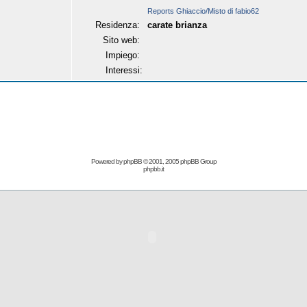
Reports Ghiaccio/Misto di fabio62
Residenza:
carate brianza
Sito web:
Impiego:
Interessi:
Powered by
phpBB
© 2001, 2005 phpBB Group
phpbb.it