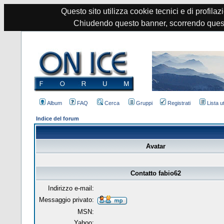
Questo sito utilizza cookie tecnici e di profilazi
Chiudendo questo banner, scorrendo quest
Album
FAQ
Cerca
Gruppi
Registrati
Lista u
Indice del forum
Avatar
Contatto fabio62
Indirizzo e-mail:
Messaggio privato:
MSN:
Yahoo: