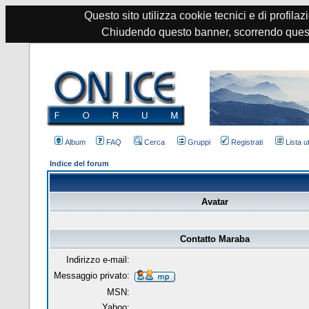
Questo sito utilizza cookie tecnici e di profilazi
Chiudendo questo banner, scorrendo quest
Album
FAQ
Cerca
Gruppi
Registrati
Lista u
Indice del forum
Avatar
Contatto Maraba
Indirizzo e-mail:
Messaggio privato:
MSN:
Yahoo: