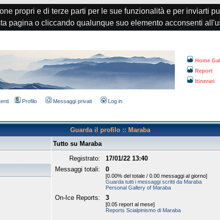
one propri e di terze parti per le sue funzionalità e per inviarti p
a pagina o cliccando qualunque suo elemento acconsenti all'u
Home Gal
Report
Itinerari
tenti
Profilo
Messaggi privati
Log in
Guarda il profilo :: Maraba
Tutto su Maraba
Registrato:
17/01/22 13:40
Messaggi totali:
0
[0.00% del totale / 0.00 messaggi al giorno]
Guarda tutti i messaggi scritti da Maraba
Personal Gallery of Maraba
On-Ice Reports:
3
[0.05 report al mese]
Reports Scialpinismo di Maraba