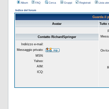
Album
FAQ
Cerca
Gruppi
Registrati
Lista uten
Indice del forum
Guarda il p
Avatar
Tutto 
R
Messa
Contatto RichardSpringer
Indirizzo e-mail:
Messaggio privato:
On-Ic
MSN:
Yahoo:
AIM:
R
ICQ: