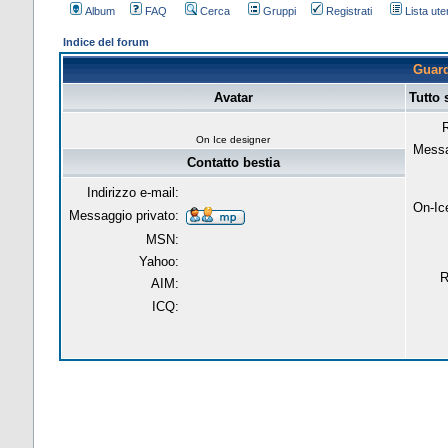
Album
FAQ
Cerca
Gruppi
Registrati
Lista uten
Indice del forum
Guarda
Avatar
Tutto 
R
On Ice designer
Messa
Contatto bestia
Indirizzo e-mail:
On-Ic
Messaggio privato:
MSN:
Yahoo:
R
AIM:
ICQ: