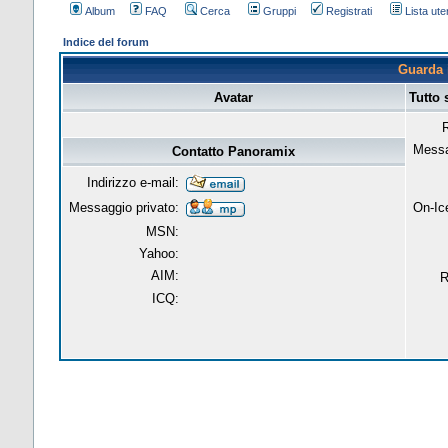
Album
FAQ
Cerca
Gruppi
Registrati
Lista uten
Indice del forum
Guarda i
Avatar
Tutto
R
Messa
Contatto Panoramix
Indirizzo e-mail:
Messaggio privato:
On-Ic
MSN:
Yahoo:
AIM:
R
ICQ: