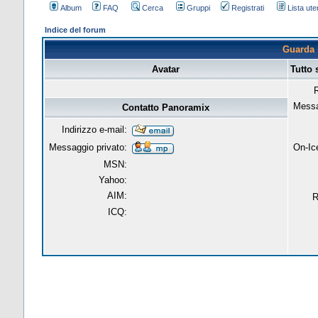
Album
FAQ
Cerca
Gruppi
Registrati
Lista uten
Indice del forum
Guarda i
Avatar
Tutto
R
Messa
Contatto Panoramix
Indirizzo e-mail:
Messaggio privato:
On-Ic
MSN:
Yahoo:
AIM:
R
ICQ: