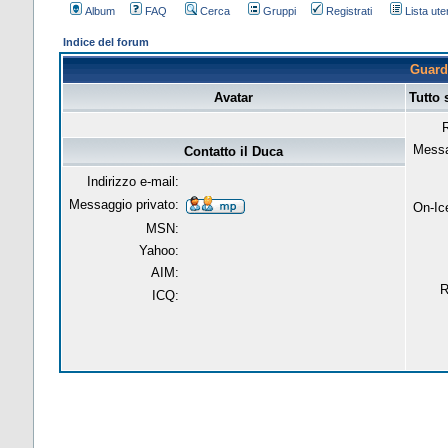
Album
FAQ
Cerca
Gruppi
Registrati
Lista uten
Indice del forum
Guarda
Avatar
Tutto 
R
Messa
Contatto il Duca
Indirizzo e-mail:
Messaggio privato:
On-Ic
MSN:
Yahoo:
AIM:
R
ICQ: