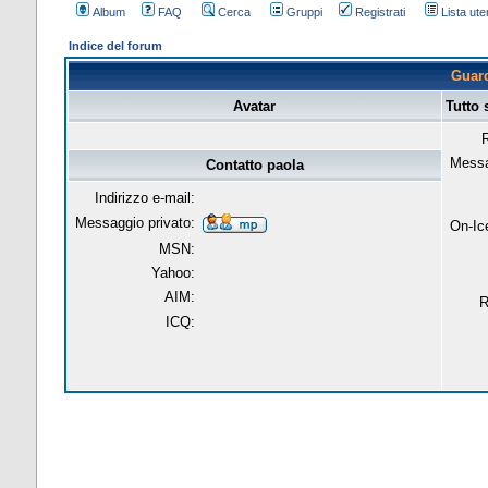
Album
FAQ
Cerca
Gruppi
Registrati
Lista uten
Indice del forum
Guard
Avatar
Tutto 
R
Messa
Contatto paola
Indirizzo e-mail:
Messaggio privato:
On-Ic
MSN:
Yahoo:
AIM:
R
ICQ: