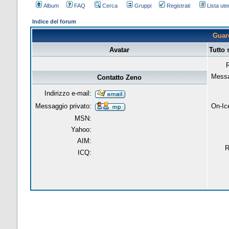
Album
FAQ
Cerca
Gruppi
Registrati
Lista uten
Indice del forum
Guard
Avatar
Tutto 
R
Messa
Contatto Zeno
Indirizzo e-mail:
Messaggio privato:
On-Ic
MSN:
Yahoo:
AIM:
R
ICQ: