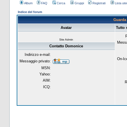
Album
FAQ
Cerca
Gruppi
Registrati
Lista uten
Indice del forum
Guarda 
Avatar
Tutto
R
Site Admin
Messa
Contatto Domonice
Indirizzo e-mail:
On-Ic
Messaggio privato:
MSN:
Yahoo:
AIM:
R
ICQ: