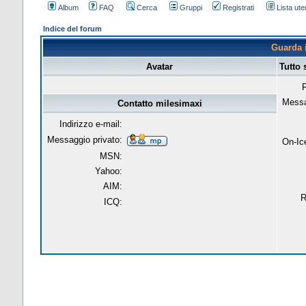
Album
FAQ
Cerca
Gruppi
Registrati
Lista uten
Indice del forum
Guarda i
Avatar
Tutto 
R
Messa
Contatto milesimaxi
Indirizzo e-mail:
Messaggio privato:
On-Ic
MSN:
Yahoo:
AIM:
R
ICQ: