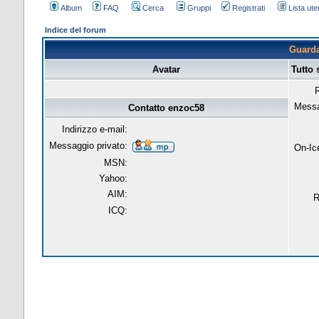
Album
FAQ
Cerca
Gruppi
Registrati
Lista uten
Indice del forum
Guarda 
Avatar
Tutto 
R
Messa
Contatto enzoc58
Indirizzo e-mail:
Messaggio privato:
On-Ic
MSN:
Yahoo:
AIM:
R
ICQ: