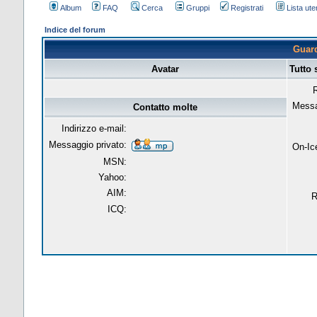
Album
FAQ
Cerca
Gruppi
Registrati
Lista uten
Indice del forum
Guard
Avatar
Tutto 
R
Messa
Contatto molte
Indirizzo e-mail:
Messaggio privato:
On-Ic
MSN:
Yahoo:
AIM:
R
ICQ: