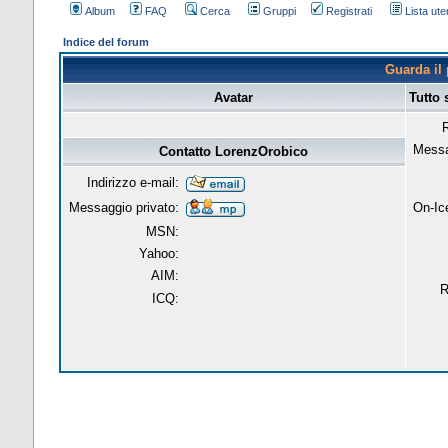
Album
FAQ
Cerca
Gruppi
Registrati
Lista uten
Indice del forum
Guarda il 
Avatar
Tutto
R
Messa
Contatto LorenzOrobico
Indirizzo e-mail:
Messaggio privato:
On-Ic
MSN:
Yahoo:
AIM:
R
ICQ: