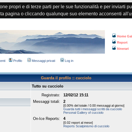
one propri e di terze parti per le sue funzionalità e per inviarti p
a pagina o cliccando qualunque suo elemento acconsenti all'u
Home Gal
Report
Itinerari
tenti
Profilo
Messaggi privati
Log in
Guarda il profilo :: cucciolo
Tutto su cucciolo
Registrato:
12/02/12 15:11
Messaggi totali:
2
[0.00% del totale / 0.00 messaggi al giorno]
Guarda tutti i messaggi scritti da cucciolo
Personal Gallery of cucciolo
On-Ice Reports:
4
[0.02 report al mese]
Reports Scialpinismo di cucciolo