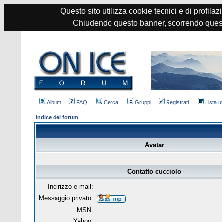
Questo sito utilizza cookie tecnici e di profilazi
Chiudendo questo banner, scorrendo quest
Album
FAQ
Cerca
Gruppi
Registrati
Lista u
Indice del forum
Avatar
Contatto cucciolo
Indirizzo e-mail:
Messaggio privato:
MSN:
Yahoo: