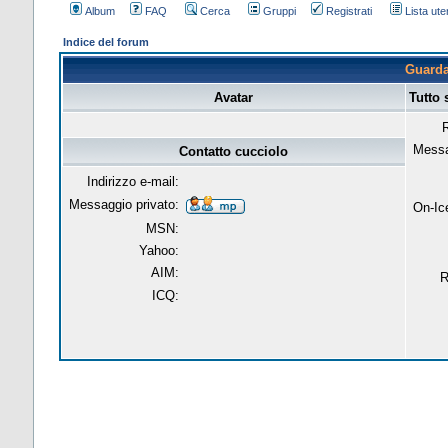
Album
FAQ
Cerca
Gruppi
Registrati
Lista uten
Indice del forum
Guarda 
Avatar
Tutto 
R
Messa
Contatto cucciolo
Indirizzo e-mail:
Messaggio privato:
On-Ic
MSN:
Yahoo:
AIM:
R
ICQ: