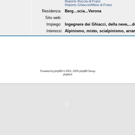
Reports Roccia di Franz
Reports Ghiaccio/Misto di Franz
Residenza:
Berg...scia...Verona
Sito web:
Impiego:
Ingegnere dei Ghiacci, della neve,...d
Interessi:
Alpinismo, misto, scialpinismo, arram
Powered by
phpBB
© 2001, 2005 phpBB Group
phpbb.it