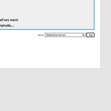
ell'oro nero!
picata,...
Vai a: