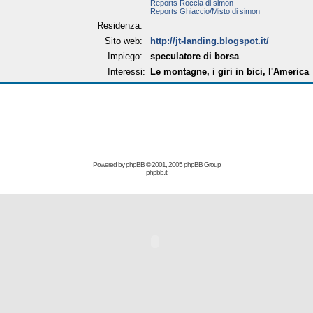
Reports Roccia di simon
Reports Ghiaccio/Misto di simon
Residenza:
Sito web:
http://jt-landing.blogspot.it/
Impiego:
speculatore di borsa
Interessi:
Le montagne, i giri in bici, l'America
Powered by
phpBB
© 2001, 2005 phpBB Group
phpbb.it