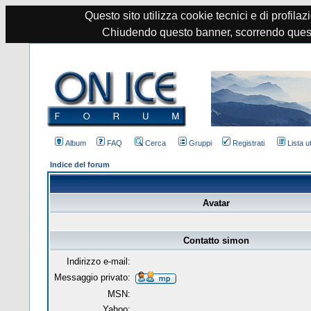
Questo sito utilizza cookie tecnici e di profilazi
Chiudendo questo banner, scorrendo quest
Album
FAQ
Cerca
Gruppi
Registrati
Lista u
Indice del forum
Avatar
Contatto simon
Indirizzo e-mail:
Messaggio privato:
MSN:
Yahoo: