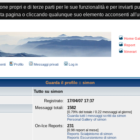
one propri e di terze parti per le sue funzionalità e per inviarti p
a pagina o cliccando qualunque suo elemento acconsenti all'u
Home Gal
Report
Itinerari
tenti
Profilo
Messaggi privati
Log in
Guarda il profilo :: simon
Tutto su simon
Registrato:
17/04/07 17:37
Messaggi totali:
1582
[0.79% del totale / 0.22 messaggi al giorno]
Guarda tutti i messaggi scritti da simon
Personal Gallery of simon
On-Ice Reports:
231
[0.98 report al mese]
Reports Scialpinismo di simon
Reports Escursionismo di simon