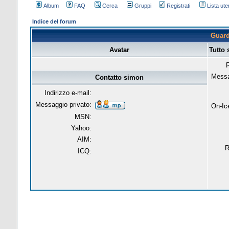
Album
FAQ
Cerca
Gruppi
Registrati
Lista uten
Indice del forum
Guarda
Avatar
Tutto
R
Messa
Contatto simon
Indirizzo e-mail:
Messaggio privato:
On-Ic
MSN:
Yahoo:
AIM:
R
ICQ: