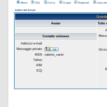
Album
FAQ
Cerca
Gruppi
Registrati
Lista uten
Indice del forum
Guarda 
Avatar
Tutto 
R
Messa
Contatto soleneve
Indirizzo e-mail:
Messaggio privato:
On-Ic
MSN:
valerrio_vanni
Yahoo:
AIM:
R
ICQ: