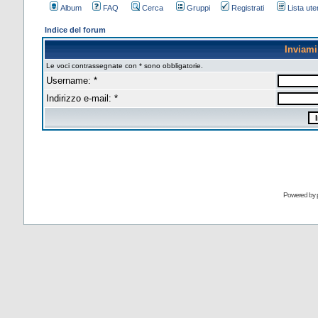
Album
FAQ
Cerca
Gruppi
Registrati
Lista uten
Indice del forum
Inviam
Le voci contrassegnate con * sono obbligatorie.
Username: *
Indirizzo e-mail: *
Powered by