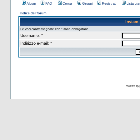
Album
FAQ
Cerca
Gruppi
Registrati
Lista uten
Indice del forum
Inviam
Le voci contrassegnate con * sono obbligatorie.
Username: *
Indirizzo e-mail: *
Powered by