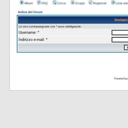
Album
FAQ
Cerca
Gruppi
Registrati
Lista uten
Indice del forum
Inviam
Le voci contrassegnate con * sono obbligatorie.
Username: *
Indirizzo e-mail: *
Powered by