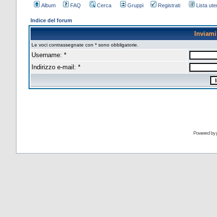
Album
FAQ
Cerca
Gruppi
Registrati
Lista uten
Indice del forum
Inviam
Le voci contrassegnate con * sono obbligatorie.
Username: *
Indirizzo e-mail: *
Powered by