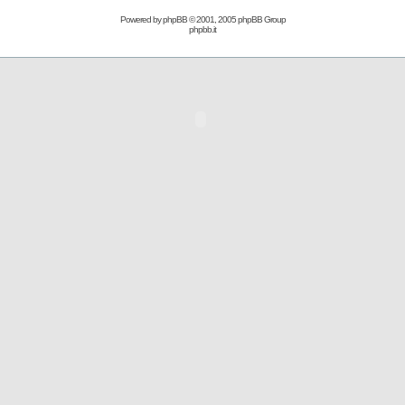
Powered by
phpBB
© 2001, 2005 phpBB Group
phpbb.it