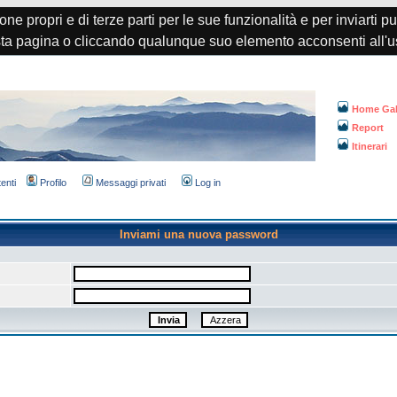
one propri e di terze parti per le sue funzionalità e per inviarti p
a pagina o cliccando qualunque suo elemento acconsenti all'u
Home Gal
Report
Itinerari
tenti
Profilo
Messaggi privati
Log in
Inviami una nuova password