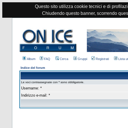
Questo sito utilizza cookie tecnici e di profilazi
Chiudendo questo banner, scorrendo quest
Album
FAQ
Cerca
Gruppi
Registrati
Lista u
Indice del forum
Le voci contrassegnate con * sono obbligatorie.
Username: *
Indirizzo e-mail: *