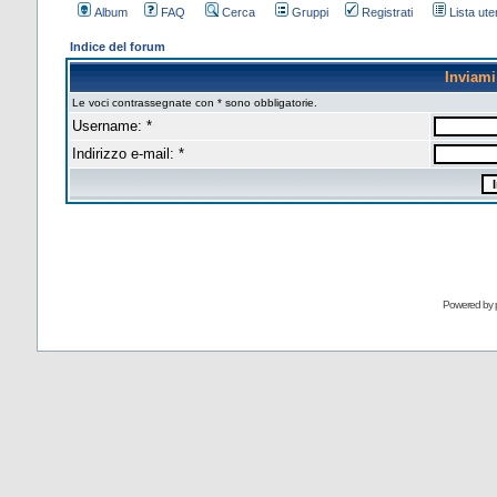
Album
FAQ
Cerca
Gruppi
Registrati
Lista uten
Indice del forum
Inviam
Le voci contrassegnate con * sono obbligatorie.
Username: *
Indirizzo e-mail: *
Powered by