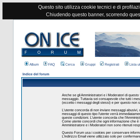
Questo sito utilizza cookie tecnici e di profilazi
Chiudendo questo banner, scorrendo quest
Album
FAQ
Cerca
Gruppi
Registrati
Lista u
Indice del forum
Anche se gli Amministratori e i Moderatori di questo
messaggio. Tuttavia sei consapevole che tutti i mess
(eccetto i messaggi degli stessi) e per questo non s
L'utente concorda di non inviare messaggi abusivi, os
messaggi di questo tipo l'utente verrà immediatament
queste condizioni. L'utente concorda che l'Amministr
Come utente concordi che ogni informazione che è s
Amministratore e i Moderatori non sono ritenuti resp
Questo Forum usa i cookies per conservare informazi
L'indirizzo Email viene utilizzato solo per confermar