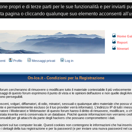
one propri e di terze parti per le sue funzionalità e per inviarti p
a pagina o cliccando qualunque suo elemento acconsenti all'u
Home Gal
Report
Itinerari
tenti
Profilo
Messaggi privati
Log in
On-Ice.it - Condizioni per la Registrazione
 forum cercheranno di rimuovere o modificare tutto il materiale contestabile il più velocemente
aggi di questo forum esprimono il punto di vista e le opinioni dell'autore e non quelle degli A
ono perseguibili.
ceni, volgari, diffamatori, di odio, minatori, sessuali o qualunque altro materiale che possa 
e e permanentemente escluso (e il tuo provider verrà informato). L'indirizzo IP di tutti i mess
atore i Moderatori e Webmaster di questo forum hanno il diritto di rimuovere, modificare, o c
tata inserita verrà conservata in un database. Poichè queste informazioni non verranno ced
onsabili per gli attacchi da parte degli hackers che possano compromettere i dati.
oni sul tuo computer locale. Questi cookies non contengono le informazioni che hai inserira
e i dettagli della tua registrazione e per la password (e per inviare una nuova password nel c