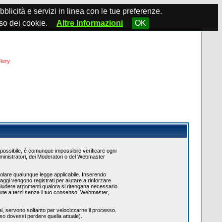
ubblicità e servizi in linea con le tue preferenze.
so dei cookie.
Altre Informazioni
OK
lery
 possibile, è comunque impossibile verificare ogni
mministratori, dei Moderatori o del Webmaster
violare qualunque legge applicabile. Inserendo
aggi vengono registrati per aiutare a rinforzare
hiudere argomenti qualora si ritengana necessario.
ute a terzi senza il tuo consenso, Webmaster,
i, servono soltanto per velocizzarne il processo.
aso dovessi perdere quella attuale).