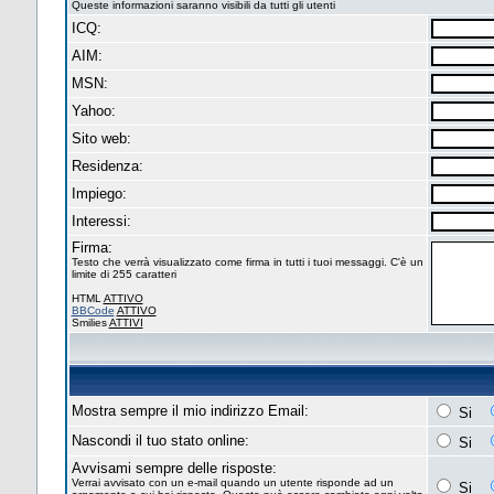
Queste informazioni saranno visibili da tutti gli utenti
ICQ:
AIM:
MSN:
Yahoo:
Sito web:
Residenza:
Impiego:
Interessi:
Firma:
Testo che verrà visualizzato come firma in tutti i tuoi messaggi. C'è un
limite di 255 caratteri
HTML
ATTIVO
BBCode
ATTIVO
Smilies
ATTIVI
Mostra sempre il mio indirizzo Email:
Si
Nascondi il tuo stato online:
Si
Avvisami sempre delle risposte:
Verrai avvisato con un e-mail quando un utente risponde ad un
Si