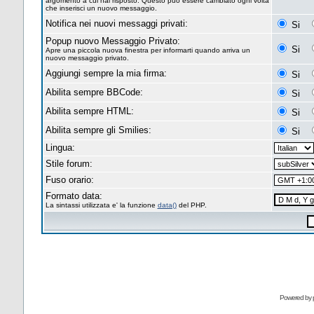
argomento a cui hai risposto. Questo può essere cambiato ogni volta
che inserisci un nuovo messaggio.
Notifica nei nuovi messaggi privati:
Si
Popup nuovo Messaggio Privato:
Si
Apre una piccola nuova finestra per informarti quando arriva un
nuovo messaggio privato.
Aggiungi sempre la mia firma:
Si
Abilita sempre BBCode:
Si
Abilita sempre HTML:
Si
Abilita sempre gli Smilies:
Si
Lingua:
Stile forum:
Fuso orario:
Formato data:
La sintassi utilizzata e' la funzione
data()
del PHP.
Powered by