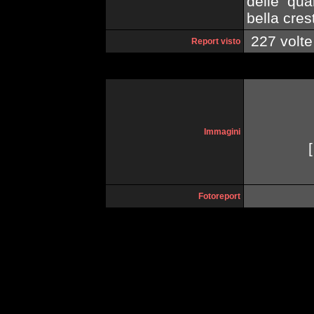
delle qua
bella crest
227 volte
Report visto
Immagini
[
Fotoreport