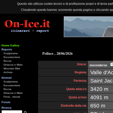
Questo sito utilizza cookie tecnici e di profilazione propri e di terze part
Chiudendo questo banner, scorrendo questa pagina o cliccando qu
Home Gallery
Reports
Polluce , 28/06/2026
Scialpinismo
Escursionismo
Roccia
Onicer
Ghiaccio e Misto
merenderos
Mountain Bike
Valle d'A
Regione
Archivio
Itinerari
Saint Ja
Partenza
Scialpinismo
Escursionismo
3420 m
Quota attacco
Roccia
Ghiaccio e Misto
4091 m
Fenio...menali
Quota arrivo
Forum
650 m
Dislivello della via
Ricerca