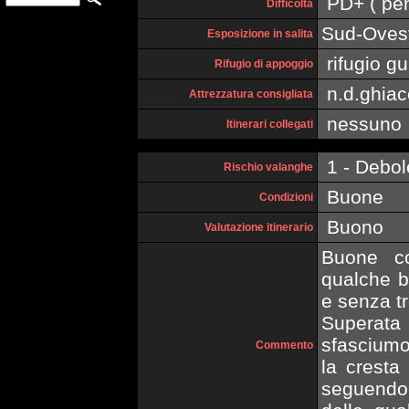
PD+ ( pend
Difficoltà
Sud-Oves
Esposizione in salita
rifugio gu
Rifugio di appoggio
n.d.ghiac
Attrezzatura consigliata
nessuno
Itinerari collegati
1 - Debol
Rischio valanghe
Buone
Condizioni
Buono
Valutazione itinerario
Buone con
qualche b
e senza tr
Superata 
sfasciumo
Commento
la cresta
seguendo 