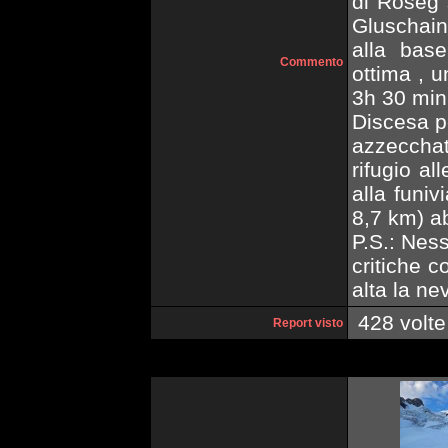
di Roseg 
Gluschain
alla bas
Commento
ottima , 
3h 30 minu
Discesa pe
azzeccha
rifugio al
alla funi
8,7 km) a
P.S.: Ness
critiche c
alta la n
428 volte
Report visto