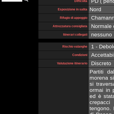
PD ( pende
Difficoltà
Nord
Esposizione in salita
Chamann
Rifugio di appoggio
Normale d
Attrezzatura consigliata
nessuno
Itinerari collegati
1 - Debol
Rischio valanghe
Accettabil
Condizioni
Discreto
Valutazione itinerario
Partiti d
morena si
si traver
ormai in 
ed è stat
crepacci 
tengono. 