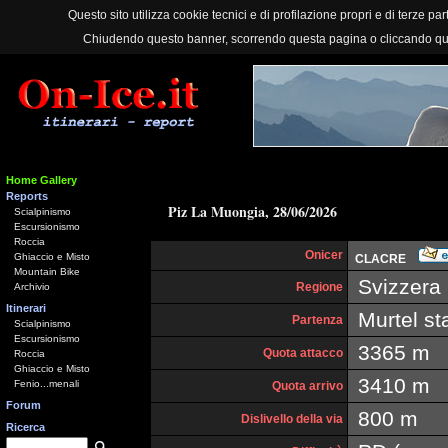
Questo sito utilizza cookie tecnici e di profilazione propri e di terze part
Chiudendo questo banner, scorrendo questa pagina o cliccando qu
Home Gallery
Reports
Piz La Muongia, 28/06/2026
Scialpinismo
Escursionismo
Roccia
Onicer
Ghiaccio e Misto
CLACRE
Mountain Bike
Svizzera
Regione
Archivio
Itinerari
Murtel st
Partenza
Scialpinismo
Escursionismo
3365 m
Quota attacco
Roccia
Ghiaccio e Misto
3410 m
Fenio...menali
Quota arrivo
Forum
800 m
Dislivello della via
Ricerca